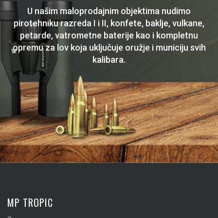
U našim maloprodajnim objektima nudimo
pirotehniku razreda I i II, konfete, baklje, vulkane,
petarde, vatrometne baterije kao i kompletnu
opremu za lov koja uključuje oružje i municiju svih
kalibara.
MP TROPIC