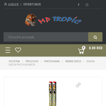
KREIRAJTE NALOG
ULOGUJ SE
0,00 RSD
0
toggle
navigation
POČETNA
PROIZVODI
PIROTEHNIKA
RIMSKE SVEĆE
RIMSKA
SVEĆA P4012S KOMETA