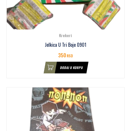
Krekeri
Jelkica U Tri Boje 0901
350
RSD
DODAJ U KORPU