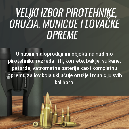
VELIKI IZBOR PIROTEHNIKE,
ORUŽJA, MUNICIJE I LOVAČKE
OPREME
U našim maloprodajnim objektima nudimo
pirotehniku razreda I i II, konfete, baklje, vulkane,
petarde, vatrometne baterije kao i kompletnu
opremu za lov koja uključuje oružje i municiju svih
kalibara.