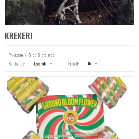
KREKERI
Prikazano
1 - 5
od
5
proizvodi
15
Izabrati
Sortiraj po:
Prikaži: