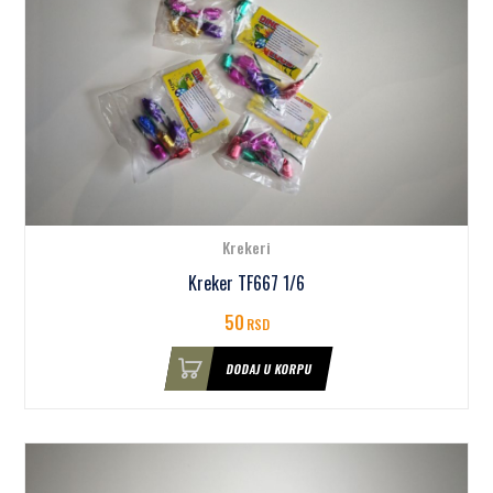
Krekeri
Kreker TF667 1/6
50
RSD
DODAJ U KORPU