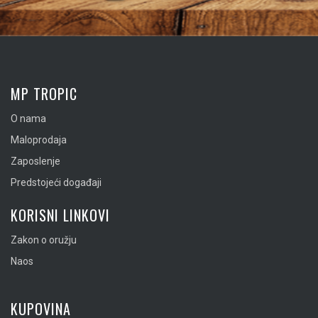
MP TROPIC
O nama
Maloprodaja
Zaposlenje
Predstojeći događaji
KORISNI LINKOVI
Zakon o oružju
Naos
KUPOVINA