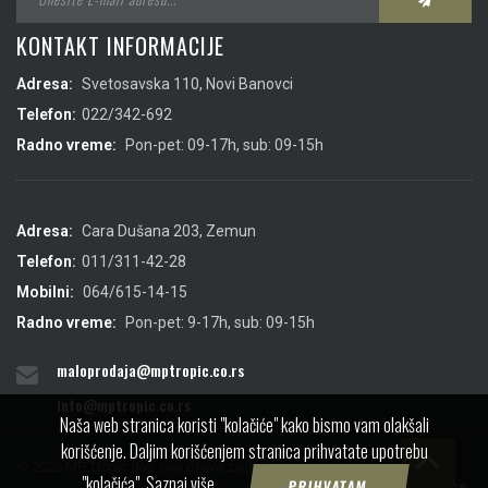
KONTAKT INFORMACIJE
Adresa:
Svetosavska 110, Novi Banovci
Telefon:
022/342-692
Radno vreme:
Pon-pet: 09-17h, sub: 09-15h
Adresa:
Cara Dušana 203, Zemun
Telefon:
011/311-42-28
Mobilni:
064/615-14-15
Radno vreme:
Pon-pet: 9-17h, sub: 09-15h
maloprodaja@mptropic.co.rs
info@mptropic.co.rs
Naša web stranica koristi "kolačiće" kako bismo vam olakšali
korišćenje. Daljim korišćenjem stranica prihvatate upotrebu
© 2026 MP Tropic doo. Sva prava zadržana.
"kolačića".
Saznaj više
PRIHVATAM
Created by
IMS
&
ViewSource.