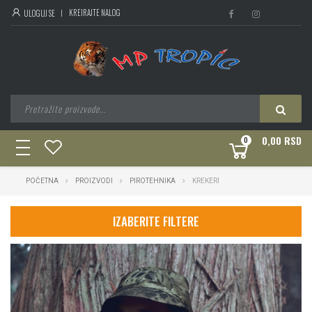
KREIRAJTE NALOG
ULOGUJ SE
0,00 RSD
0
toggle
navigation
POČETNA
PROIZVODI
PIROTEHNIKA
KREKERI
IZABERITE FILTERE