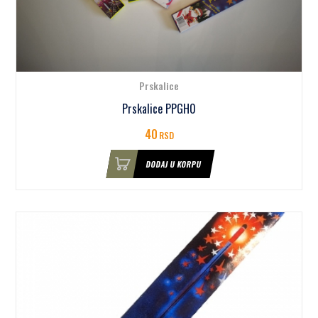
Prskalice
Prskalice PPGH0
40
RSD
DODAJ U KORPU