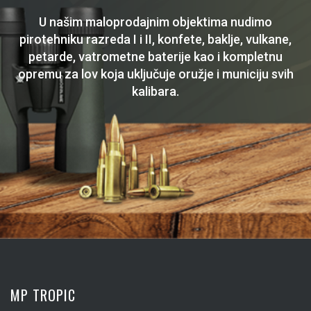
U našim maloprodajnim objektima nudimo
pirotehniku razreda I i II, konfete, baklje, vulkane,
petarde, vatrometne baterije kao i kompletnu
opremu za lov koja uključuje oružje i municiju svih
kalibara.
MP TROPIC