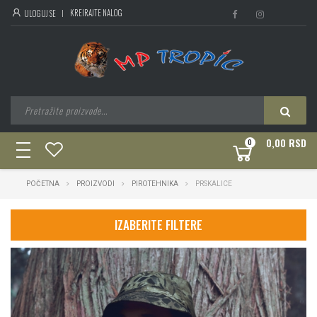
KREIRAJTE NALOG
ULOGUJ SE
0,00 RSD
0
toggle
navigation
POČETNA
PROIZVODI
PIROTEHNIKA
PRSKALICE
IZABERITE FILTERE