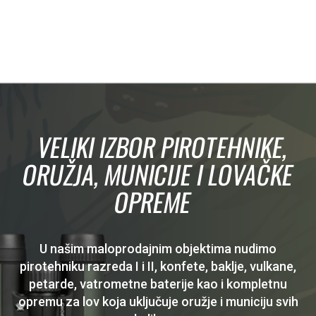
VELIKI IZBOR PIROTEHNIKE,
ORUŽJA, MUNICIJE I LOVAČKE
OPREME
U našim maloprodajnim objektima nudimo
pirotehniku razreda I i II, konfete, baklje, vulkane,
petarde, vatrometne baterije kao i kompletnu
opremu za lov koja uključuje oružje i municiju svih