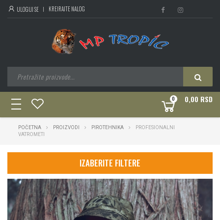
KREIRAJTE NALOG
ULOGUJ SE
0,00 RSD
0
toggle
navigation
POČETNA
PROIZVODI
PIROTEHNIKA
PROFESIONALNI
VATROMETI
IZABERITE FILTERE