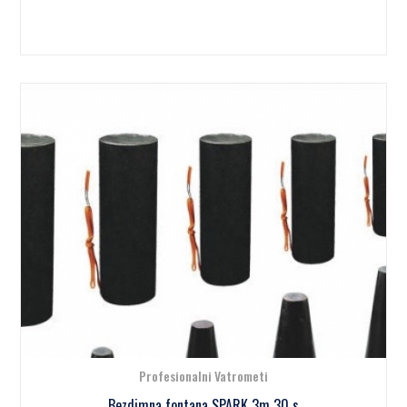
Profesionalni Vatrometi
Bezdimna fontana SPARK 3m 30 s