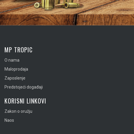
MP TROPIC
O nama
Maloprodaja
Zaposlenje
Predstojeći događaji
KORISNI LINKOVI
Zakon o oružju
Naos