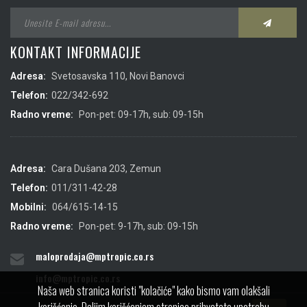
KONTAKT INFORMACIJE
Adresa:
Svetosavska 110, Novi Banovci
Telefon:
022/342-692
Radno vreme:
Pon-pet: 09-17h, sub: 09-15h
Adresa:
Cara Dušana 203, Zemun
Telefon:
011/311-42-28
Mobilni:
064/615-14-15
Radno vreme:
Pon-pet: 9-17h, sub: 09-15h
maloprodaja@mptropic.co.rs
info@mptropic.co.rs
Naša web stranica koristi "kolačiće" kako bismo vam olakšali