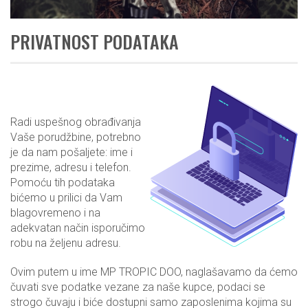
PRIVATNOST PODATAKA
Radi uspešnog obrađivanja
Vaše porudžbine, potrebno
je da nam pošaljete: ime i
prezime, adresu i telefon.
Pomoću tih podataka
bićemo u prilici da Vam
blagovremeno i na
adekvatan način isporučimo
robu na željenu adresu.
Ovim putem u ime MP TROPIC DOO, naglašavamo da ćemo
čuvati sve podatke vezane za naše kupce, podaci se
strogo čuvaju i biće dostupni samo zaposlenima kojima su