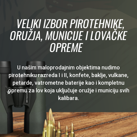
VELIKI IZBOR PIROTEHNIKE,
ORUŽJA, MUNICIJE I LOVAČKE
OPREME
U našim maloprodajnim objektima nudimo
pirotehniku razreda I i II, konfete, baklje, vulkane,
petarde, vatrometne baterije kao i kompletnu
opremu za lov koja uključuje oružje i municiju svih
kalibara.