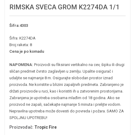
RIMSKA SVECA GROM K2274DA 1/1
Šifra:4303
Šifra: K2274DA
Broj raketa: 8
Cena je po komadu
NAPOMENA:
Proizvodi su fiksirani vertikalno na cev, šipku ili drugi
sličan predmet čvrsto zaglavljen u zemlju. Upalite osigurač i
udaljite se najmanje 8 m. Osigurajte slobodan prostor iznad
proizvoda. Ne koristite u blizini zapaljivih predmeta. Zabranjeno je
držati proizvode u ruci, kao i koristiti ih u zatvorenim prostorijama.
Zabranjena je upotreba osobama mlađim od 18 godina. Ako se
proizvod ne zapali, sačekajte najmanje 5 minuta i prelijte vodom.
Nepravilna upotreba može dovesti do povreda i požara. SAMO ZA
SPOLJNU UPOTREBU!
Proizvođač
:
Tropic Fire