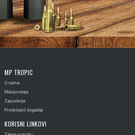
MP TROPIC
O nama
Maloprodaja
Zaposlenje
Predstojeći događaji
KORISNI LINKOVI
Zakon o oružju