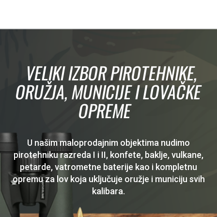
VELIKI IZBOR PIROTEHNIKE,
ORUŽJA, MUNICIJE I LOVAČKE
OPREME
U našim maloprodajnim objektima nudimo
pirotehniku razreda I i II, konfete, baklje, vulkane,
petarde, vatrometne baterije kao i kompletnu
opremu za lov koja uključuje oružje i municiju svih
kalibara.