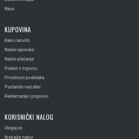
Naos
KUPOVINA
Kako naručiti
Načini isporuke
Načini plaćanja
Podaci o trgovcu
Privatnost podataka
Postanite naš diler
Reklamacije i prigovori
KORISNIČKI NALOG
Uloguj se
Kreirajte nalog