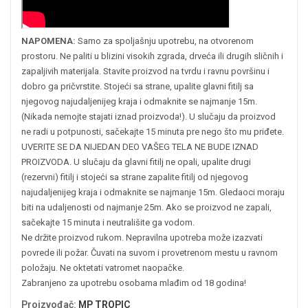
NAPOMENA:
Samo za spoljašnju upotrebu, na otvorenom
prostoru. Ne paliti u blizini visokih zgrada, drveća ili drugih sličnih i
zapaljivih materijala. Stavite proizvod na tvrdu i ravnu površinu i
dobro ga pričvrstite. Stojeći sa strane, upalite glavni fitilj sa
njegovog najudaljenijeg kraja i odmaknite se najmanje 15m.
(Nikada nemojte stajati iznad proizvoda!). U slučaju da proizvod
ne radi u potpunosti, sačekajte 15 minuta pre nego što mu priđete.
UVERITE SE DA NIJEDAN DEO VAŠEG TELA NE BUDE IZNAD
PROIZVODA. U slučaju da glavni fitilj ne opali, upalite drugi
(rezervni) fitilj i stojeći sa strane zapalite fitilj od njegovog
najudaljenijeg kraja i odmaknite se najmanje 15m. Gledaoci moraju
biti na udaljenosti od najmanje 25m. Ako se proizvod ne zapali,
sačekajte 15 minuta i neutrališite ga vodom.
Ne držite proizvod rukom. Nepravilna upotreba može izazvati
povrede ili požar. Čuvati na suvom i provetrenom mestu u ravnom
položaju. Ne oktetati vatromet naopačke.
Zabranjeno za upotrebu osobama mlađim od 18 godina!
Proizvođač
:
MP TROPIC