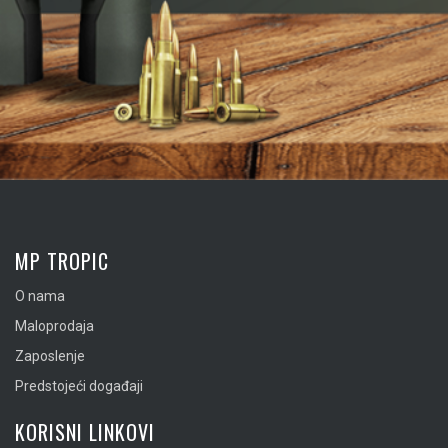
MP TROPIC
O nama
Maloprodaja
Zaposlenje
Predstojeći događaji
KORISNI LINKOVI