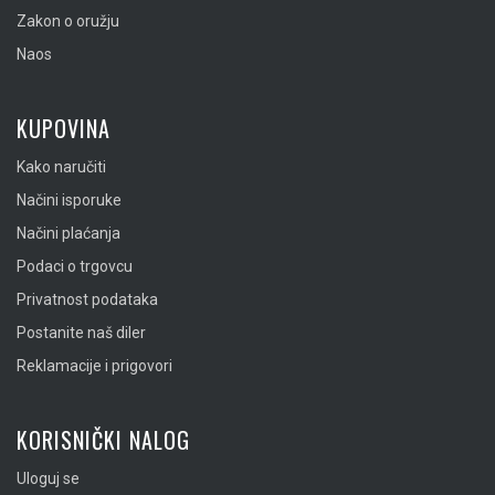
Zakon o oružju
Naos
KUPOVINA
Kako naručiti
Načini isporuke
Načini plaćanja
Podaci o trgovcu
Privatnost podataka
Postanite naš diler
Reklamacije i prigovori
KORISNIČKI NALOG
Uloguj se