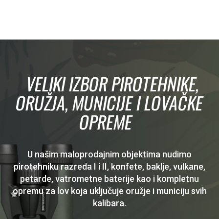
VELIKI IZBOR PIROTEHNIKE,
ORUŽJA, MUNICIJE I LOVAČKE
OPREME
U našim maloprodajnim objektima nudimo
pirotehniku razreda I i II, konfete, baklje, vulkane,
petarde, vatrometne baterije kao i kompletnu
opremu za lov koja uključuje oružje i municiju svih
kalibara.