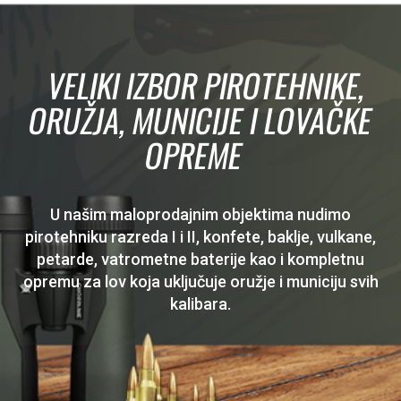
VELIKI IZBOR PIROTEHNIKE,
ORUŽJA, MUNICIJE I LOVAČKE
OPREME
U našim maloprodajnim objektima nudimo
pirotehniku razreda I i II, konfete, baklje, vulkane,
petarde, vatrometne baterije kao i kompletnu
opremu za lov koja uključuje oružje i municiju svih
kalibara.