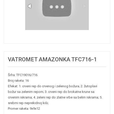
VATROMET AMAZONKA TFC716-1
Šifra: TFC19016/716
Broj raketa: 16
Efekat: 1. crveni rep do crvenog i zelenog božura; 2. žutoplavi
božur sa zelenim repom; 3. crveni rep do brokatne krune sa
crvenim iskrama; 4. zeleni rep do zlatne vrbe sa belim iskrama; 5.
srebrni rep neprekidnoj kiši;
Promer raketa: 9x9x12