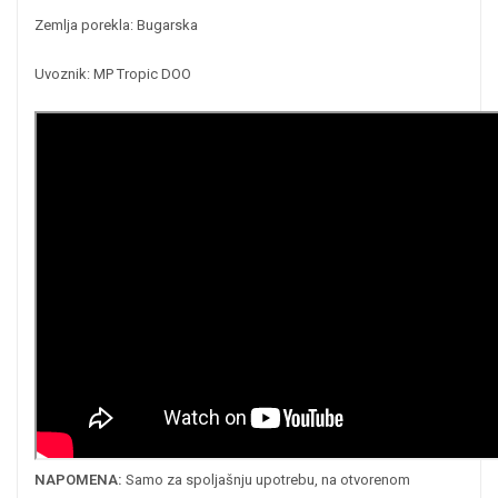
Zemlja porekla: Bugarska
Uvoznik: MP Tropic DOO
NAPOMENA:
Samo za spoljašnju upotrebu, na otvorenom