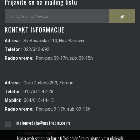
Prijavite se na mailing listu
KONTAKT INFORMACIJE
Adresa:
Svetosavska 110, Novi Banovci
Telefon:
022/342-692
Radno vreme:
Pon-pet: 09-17h, sub: 09-15h
Adresa:
Cara Dušana 203, Zemun
Telefon:
011/311-42-28
Mobilni:
064/615-14-15
Radno vreme:
Pon-pet: 9-17h, sub: 09-15h
maloprodaja@mptropic.co.rs
info@mptropic.co.rs
Naša web stranica koristi "kolačiće" kako bismo vam olakšali