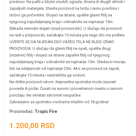
prostoru. Ne paliti u blizini visokih zgrada, drveća ili drugih sličnih i
zapaljivih materijala. Stavite proizvod na tvrdu i ravnu površinu i
dobro ga pričvrstite. Stojeći sa strane, upalite glavni fitilj sa
njegovog najudaljenijeg kraja i odmaknite se najmanje 15m.
(Nikada nemojte stajati iznad proizvoda!). U slučaju da proizvod
ne radi u potpunosti, sačekajte 15 minuta pre nego što mu priđete.
UVERITE SE DA NIJEDAN DEO VAŠEG TELA NE BUDE IZNAD
PROIZVODA. U slučaju da glavni fitilj ne opali, upalite drugi
(rezervni) fitilj i stojeći sa strane zapalite fitilj od njegovog
najudaljenijeg kraja i odmaknite se najmanje 15m. Gledaoci moraju
biti na udaljenosti od najmanje 25m. Ako se proizvod ne zapali,
sačekajte 15 minuta i neutrališite ga vodom.
Ne držite proizvod rukom. Nepravilna upotreba može izazvati
povrede ili požar. Čuvati na suvom i provetrenom mestu u ravnom
položaju. Ne oktetati vatromet naopačke.
Zabranjeno za upotrebu osobama mlađim od 18 godina!
Proizvođač
:
Tropic Fire
1.200,00 RSD