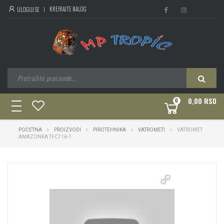
KREIRAJTE NALOG
ULOGUJ SE
0,00 RSD
0
toggle
navigation
POČETNA
PROIZVODI
PIROTEHNIKA
VATROMETI
VATROMET
AMAZONKA TFC716-1