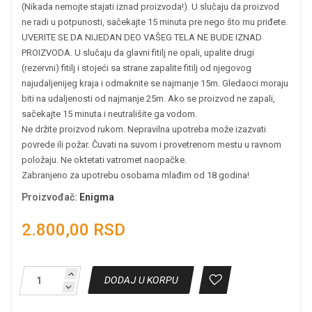
(Nikada nemojte stajati iznad proizvoda!). U slučaju da proizvod
ne radi u potpunosti, sačekajte 15 minuta pre nego što mu priđete.
UVERITE SE DA NIJEDAN DEO VAŠEG TELA NE BUDE IZNAD
PROIZVODA. U slučaju da glavni fitilj ne opali, upalite drugi
(rezervni) fitilj i stojeći sa strane zapalite fitilj od njegovog
najudaljenijeg kraja i odmaknite se najmanje 15m. Gledaoci moraju
biti na udaljenosti od najmanje 25m. Ako se proizvod ne zapali,
sačekajte 15 minuta i neutrališite ga vodom.
Ne držite proizvod rukom. Nepravilna upotreba može izazvati
povrede ili požar. Čuvati na suvom i provetrenom mestu u ravnom
položaju. Ne oktetati vatromet naopačke.
Zabranjeno za upotrebu osobama mlađim od 18 godina!
Proizvođač
:
Enigma
2.800,00 RSD
DODAJ U KORPU