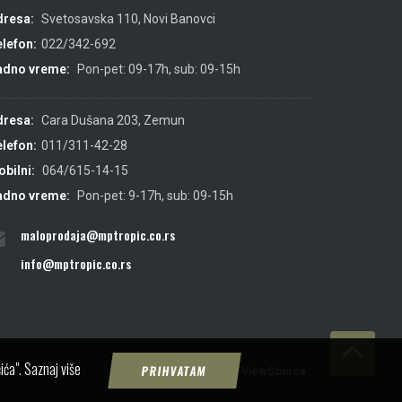
dresa:
Svetosavska 110, Novi Banovci
lefon:
022/342-692
adno vreme:
Pon-pet: 09-17h, sub: 09-15h
dresa:
Cara Dušana 203, Zemun
lefon:
011/311-42-28
bilni:
064/615-14-15
adno vreme:
Pon-pet: 9-17h, sub: 09-15h
maloprodaja@mptropic.co.rs
info@mptropic.co.rs
ića".
Saznaj više
PRIHVATAM
Created by
IMS
&
ViewSource.