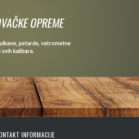
 LOVAČKE OPREME
 vulkane, petarde, vatrometne
 svih kalibara.
ONTAKT INFORMACIJE