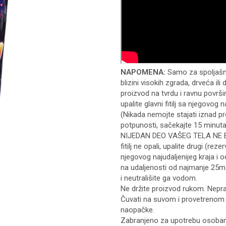
NAPOMENA:
Samo za spoljašnj
blizini visokih zgrada, drveća ili 
proizvod na tvrdu i ravnu površin
upalite glavni fitilj sa njegovog
(Nikada nemojte stajati iznad pr
potpunosti, sačekajte 15 minut
NIJEDAN DEO VAŠEG TELA NE BU
fitilj ne opali, upalite drugi (rezerv
njegovog najudaljenijeg kraja i
na udaljenosti od najmanje 25m.
i neutrališite ga vodom.
Ne držite proizvod rukom. Nepra
Čuvati na suvom i provetrenom 
naopačke.
Zabranjeno za upotrebu osoba