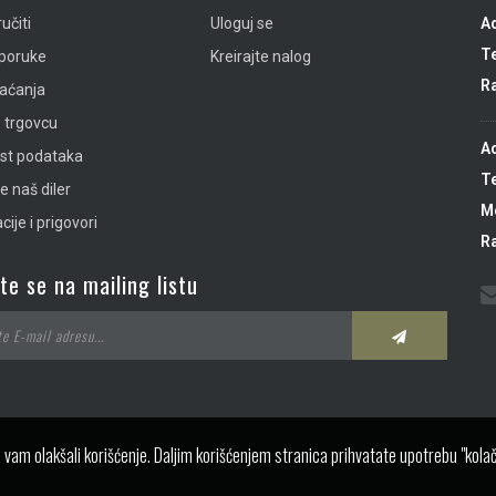
učiti
Uloguj se
A
Te
sporuke
Kreirajte nalog
R
laćanja
 trgovcu
A
ost podataka
Te
e naš diler
Mo
ije i prigovori
R
ite se na mailing listu
 vam olakšali korišćenje. Daljim korišćenjem stranica prihvatate upotrebu "kolač