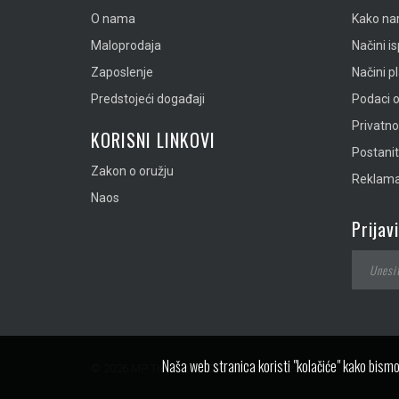
O nama
Kako nar
Maloprodaja
Načini i
Zaposlenje
Načini p
Predstojeći događaji
Podaci o
Privatn
KORISNI LINKOVI
Postanit
Zakon o oružju
Reklamac
Naos
Prijav
Naša web stranica koristi "kolačiće" kako bismo
© 2026 MP Tropic doo. Sva prava zadržana.