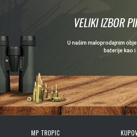
VELIKI IZBOR P
U našim maloprodajnim objekt
baterije kao i
MP TROPIC
KUPOV