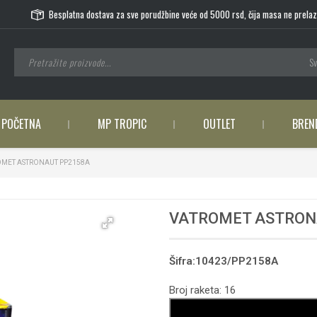
Besplatna dostava za sve porudžbine veće od 5000 rsd, čija masa ne prelaz
Sv
POČETNA
MP TROPIC
OUTLET
BREN
MET ASTRONAUT PP2158A
VATROMET ASTRON
Šifra:10423/PP2158A
Broj raketa: 16