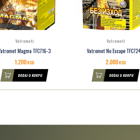
Vatrometi
Vatrometi
Vatromet Magma TFC716-3
Vatromet No Escape TFC72
1.200
2.000
RSD
RSD
DODAJ U KORPU
DODAJ U KORPU