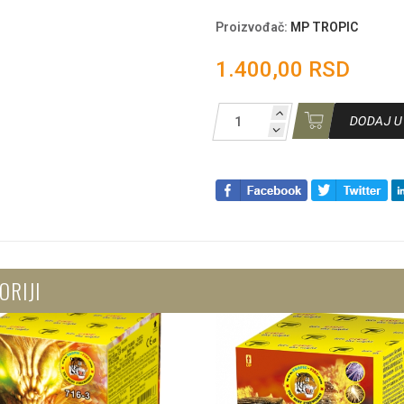
Proizvođač
:
MP TROPIC
1.400,00 RSD
DODAJ U
ORIJI