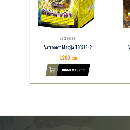
Vatrometi
716-1
Vatromet Magija TFC716-2
1.200
RSD
U
DODAJ U KORPU