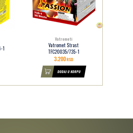
Vatrometi
Vatromet Strast
4-1
TFC20035/735-1
3.200
RSD
DODAJ U KORPU