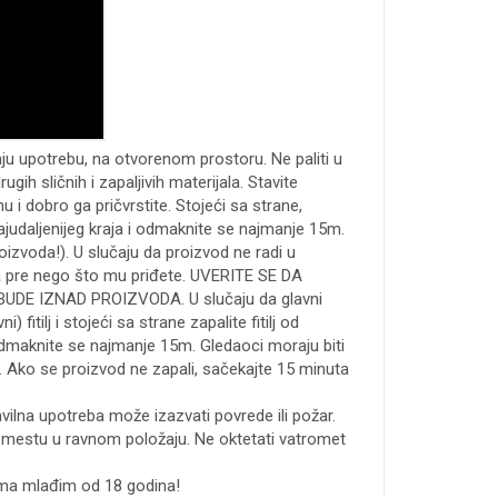
u upotrebu, na otvorenom prostoru. Ne paliti u
drugih sličnih i zapaljivih materijala. Stavite
u i dobro ga pričvrstite. Stojeći sa strane,
 najudaljenijeg kraja i odmaknite se najmanje 15m.
oizvoda!). U slučaju da proizvod ne radi u
a pre nego što mu priđete. UVERITE SE DA
DE IZNAD PROIZVODA. U slučaju da glavni
ni) fitilj i stojeći sa strane zapalite fitilj od
 odmaknite se najmanje 15m. Gledaoci moraju biti
 Ako se proizvod ne zapali, sačekajte 15 minuta
vilna upotreba može izazvati povrede ili požar.
mestu u ravnom položaju. Ne oktetati vatromet
ma mlađim od 18 godina!