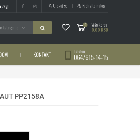
Uloguj se
|
Kreirajte nalog
i 7kg!
Vaša korpa
0
e kategorije
0,00 RSD
Telefon
DOVI
KONTAKT
064/615-14-15
AUT PP2158A