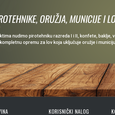
IROTEHNIKE, ORUŽJA, MUNICIJE I
ima nudimo pirotehniku razreda I i II, konfete, baklje,
 kompletnu opremu za lov koja uključuje oružje i municiju
INA
KORISNIČKI NALOG
K