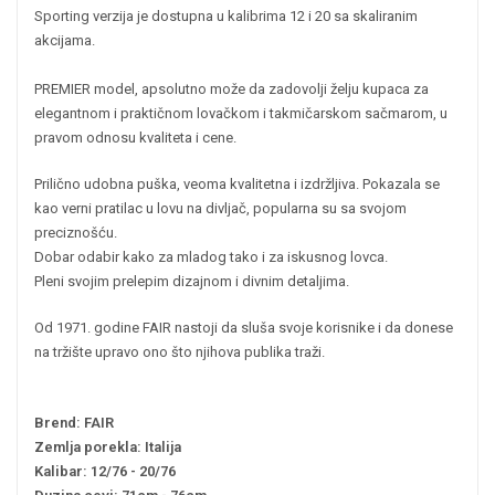
Sporting verzija je dostupna u kalibrima 12 i 20 sa skaliranim
akcijama.
PREMIER model, apsolutno može da zadovolji želju kupaca za
elegantnom i praktičnom lovačkom i takmičarskom sačmarom, u
pravom odnosu kvaliteta i cene.
Prilično udobna puška, veoma kvalitetna i izdržljiva. Pokazala se
kao verni pratilac u lovu na divljač, popularna su sa svojom
preciznošću.
Dobar odabir kako za mladog tako i za iskusnog lovca.
Pleni svojim prelepim dizajnom i divnim detaljima.
Od 1971. godine FAIR nastoji da sluša svoje korisnike i da donese
na tržište upravo ono što njihova publika traži.
Brend: FAIR
Zemlja porekla: Italija
Kalibar: 12/76 - 20/76