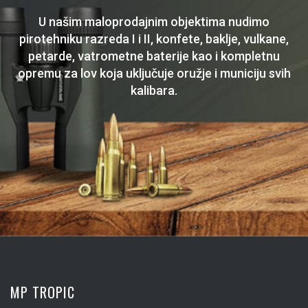
U našim maloprodajnim objektima nudimo
pirotehniku razreda I i II, konfete, baklje, vulkane,
petarde, vatrometne baterije kao i kompletnu
opremu za lov koja uključuje oružje i municiju svih
kalibara.
MP TROPIC