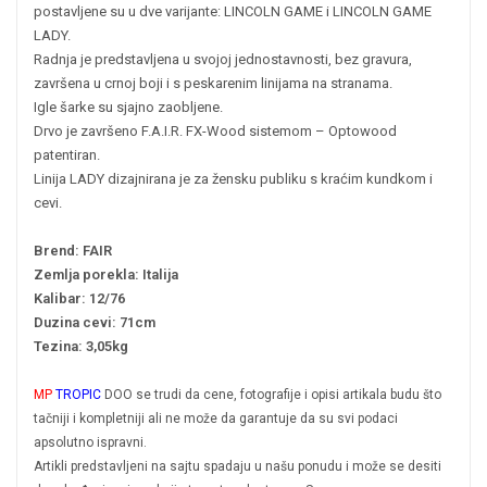
postavljene su u dve varijante: LINCOLN GAME i LINCOLN GAME
LADY.
Radnja je predstavljena u svojoj jednostavnosti, bez gravura,
završena u crnoj boji i s peskarenim linijama na stranama.
Igle šarke su sjajno zaobljene.
Drvo je završeno F.A.I.R. FX-Wood sistemom – Optowood
patentiran.
Linija LADY dizajnirana je za žensku publiku s kraćim kundkom i
cevi.
Brend: FAIR
Zemlja porekla: Italija
Kalibar: 12/76
Duzina cevi: 71cm
Tezina: 3,05kg
MP
TROPIC
DOO se trudi da cene, fotografije i opisi artikala budu što
tačniji i kompletniji ali ne može da garantuje da su svi podaci
apsolutno ispravni.
Artikli predstavljeni na sajtu spadaju u našu ponudu i može se desiti