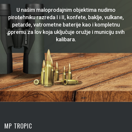
U našim maloprodajnim objektima nudimo
pirotehniku razreda I i II, konfete, baklje, vulkane,
petarde, vatrometne baterije kao i kompletnu
opremu za lov koja uključuje oružje i municiju svih
kalibara.
MP TROPIC