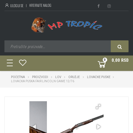
KREIRAJTE NALOG
ULOGUJ SE
0,00 RSD
0
toggle
navigation
POČETNA
PROIZVODI
LOV
ORUŽJE
LOVAČKE PUŠKE
LOVACKA PUSKA FAIR LINCOLN GAME 12/76