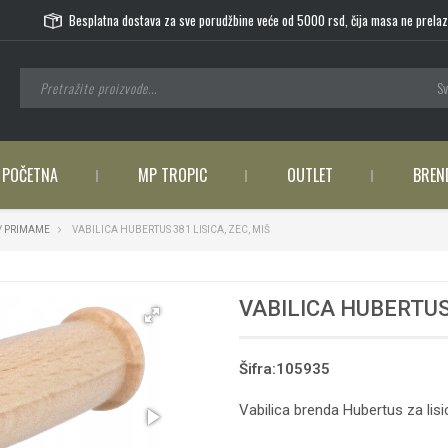
Besplatna dostava za sve porudžbine veće od 5000 rsd, čija masa ne prelaz
Sv
POČETNA
MP TROPIC
OUTLET
BREN
 / PRIMAME
VABILICA HUBERTUS 381 LISICA, ZEC, MIŠ
VABILICA HUBERTUS 
Šifra:105935
Vabilica brenda Hubertus za lisi