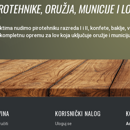
IROTEHNIKE, ORUŽJA, MUNICIJE I
ima nudimo pirotehniku razreda I i II, konfete, baklje,
 kompletnu opremu za lov koja uključuje oružje i municiju
INA
KORISNIČKI NALOG
K
učiti
Uloguj se
A