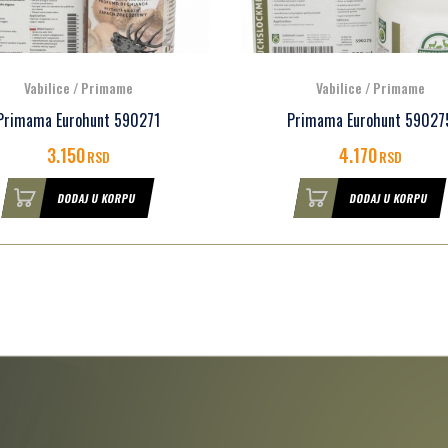
Vabilice / Primame
Vabilice / Primame
Primama Eurohunt 590275
Primama Eurohunt 59027
4.170
4.160
RSD
RSD
DODAJ U KORPU
DODAJ U KORPU