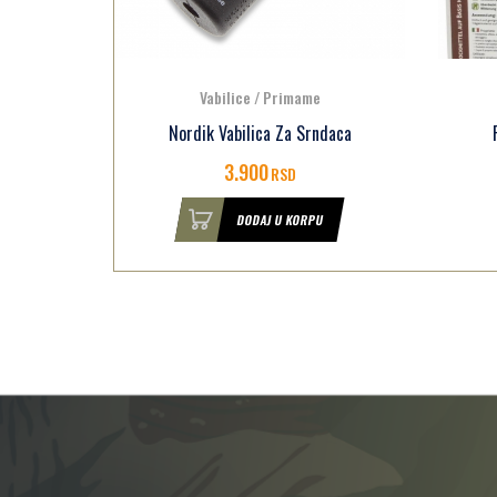
Vabilice / Primame
daca
Primama Eurohunt 590271
3.150
RSD
U
DODAJ U KORPU