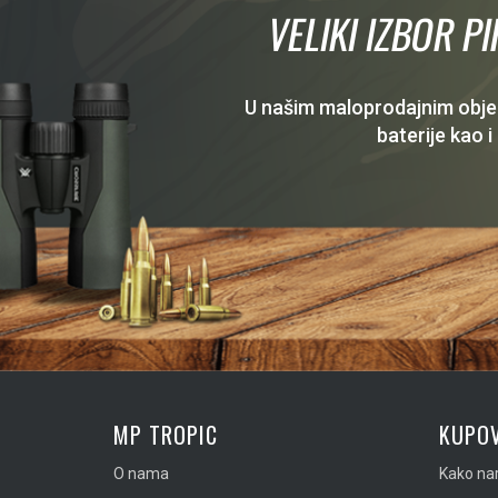
VELIKI IZBOR P
U našim maloprodajnim objekt
baterije kao i
MP TROPIC
KUPOV
O nama
Kako nar