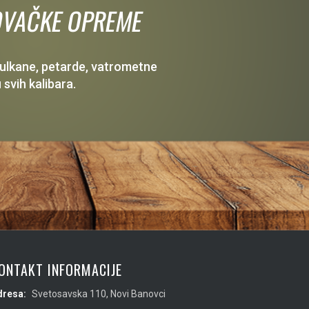
 LOVAČKE OPREME
 vulkane, petarde, vatrometne
 svih kalibara.
ONTAKT INFORMACIJE
dresa:
Svetosavska 110, Novi Banovci