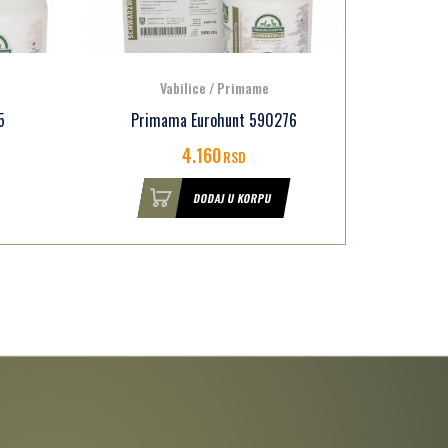
Vabilice / Primame
6
Primama za divlje svinje 590201
Pri
2.790
RSD
DODAJ U KORPU