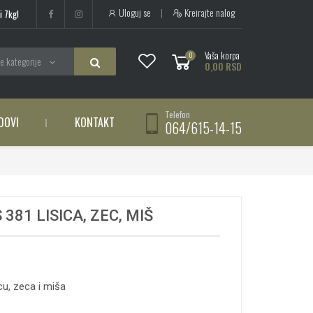
Uloguj se
|
Kreirajte nalog
i 7kg!
Vaša korpa
0
e kategorije
0,00 RSD
Telefon
DOVI
KONTAKT
064/615-14-15
381 LISICA, ZEC, MIŠ
cu, zeca i miša