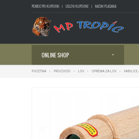
POMOĆ PRI KUPOVINI
USLOVI KUPOVINE
NAČINI PLAĆANJA
ONLINE SHOP
POČETNA
PROIZVODI
LOV
OPREMA ZA LOV
VABILICE