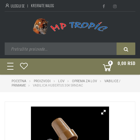
KREIRAJTE NALOG
ULOGUJ SE
0,00 RSD
0
toggle
navigation
POČETNA
PROIZVODI
LOV
OPREMA ZA LOV
VABILICE /
PRIMAME
VABILICA HUBERTUS 304 SRNDAĆ