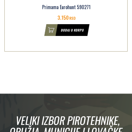
Primama Eurohunt 590271
3.150
RSD
DODAJ U KORPU
VELIKI IZBOR PIROTEHNIKE,
ORUŽJA, MUNICIJE I LOVAČKE