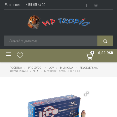
KREIRAJTE NALOG
ULOGUJ SE
0,00 RSD
0
toggle
navigation
POČETNA
PROIZVODI
LOV
MUNICIJA
REVOLVERSKA /
PIŠTOLJSKA MUNICIJA
METAK PPU 10MM JHP 11.7G