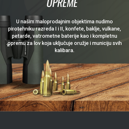
OPREME
U našim maloprodajnim objektima nudimo
pirotehniku razreda I i II, konfete, baklje, vulkane,
petarde, vatrometne baterije kao i kompletnu
opremu za lov koja uključuje oružje i municiju svih
kalibara.