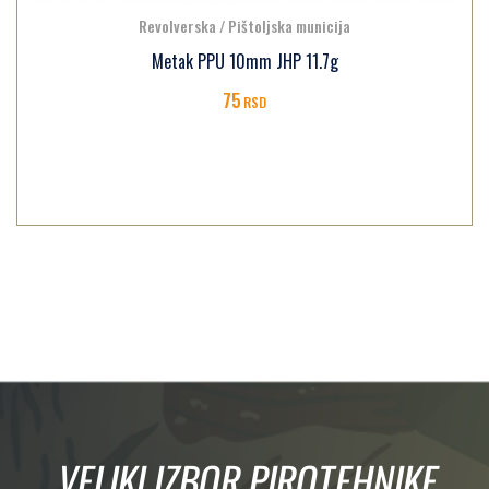
Revolverska / Pištoljska municija
Metak PPU 10mm JHP 11.7g
75
RSD
VELIKI IZBOR PIROTEHNIKE,