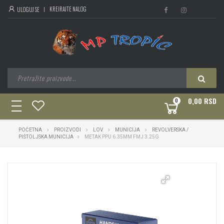
KREIRAJTE NALOG
ULOGUJ SE
0,00 RSD
0
toggle
navigation
POČETNA
PROIZVODI
LOV
MUNICIJA
REVOLVERSKA /
PIŠTOLJSKA MUNICIJA
METAK PPU 6.35MM FMJ 3.25G