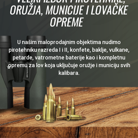
ORUŽJA, MUNICIJE I LOVAČKE
OPREME
U našim maloprodajnim objektima nudimo
pirotehniku razreda I i II, konfete, baklje, vulkane,
petarde, vatrometne baterije kao i kompletnu
opremu za lov koja uključuje oružje i municiju svih
kalibara.