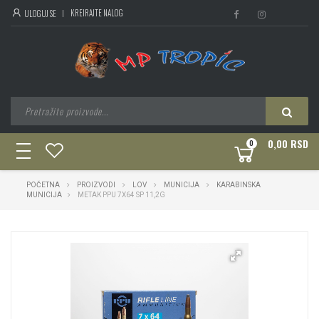
KREIRAJTE NALOG
ULOGUJ SE
0,00 RSD
0
toggle
navigation
POČETNA
PROIZVODI
LOV
MUNICIJA
KARABINSKA
MUNICIJA
METAK PPU 7X64 SP 11,2G