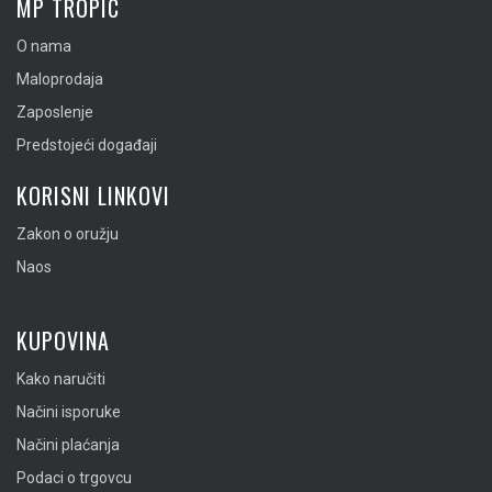
MP TROPIC
O nama
Maloprodaja
Zaposlenje
Predstojeći događaji
KORISNI LINKOVI
Zakon o oružju
Naos
KUPOVINA
Kako naručiti
Načini isporuke
Načini plaćanja
Podaci o trgovcu