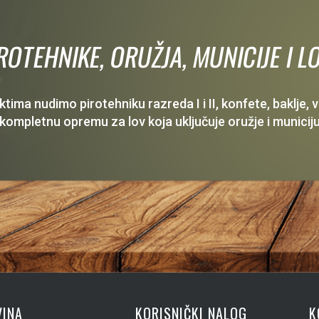
IROTEHNIKE, ORUŽJA, MUNICIJE I
ima nudimo pirotehniku razreda I i II, konfete, baklje,
 kompletnu opremu za lov koja uključuje oružje i municiju
INA
KORISNIČKI NALOG
K