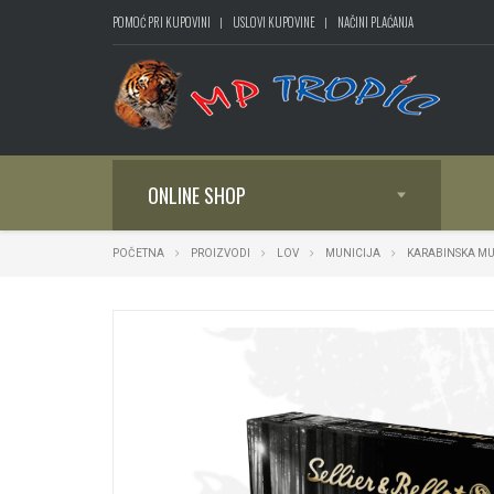
POMOĆ PRI KUPOVINI
USLOVI KUPOVINE
NAČINI PLAĆANJA
ONLINE SHOP
POČETNA
PROIZVODI
LOV
MUNICIJA
KARABINSKA MU