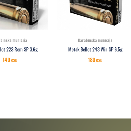
Karabinska municija
Karabinska municija
Metak Bellot 30-06 SPRIN
tak Bellot 243 Win SP 6.5g
SBT 11.7g
180
290
RSD
RSD