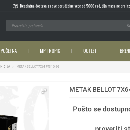
Besplatna dostava za sve porudžbine veće od 5000 rsd, čija masa ne prelaz
Sv
POČETNA
MP TROPIC
OUTLET
BREN
NICIJA
METAK BELLOT 7X64 PTS 10.5G
METAK BELLOT 7X64
Pošto se dostupno
proveriti s