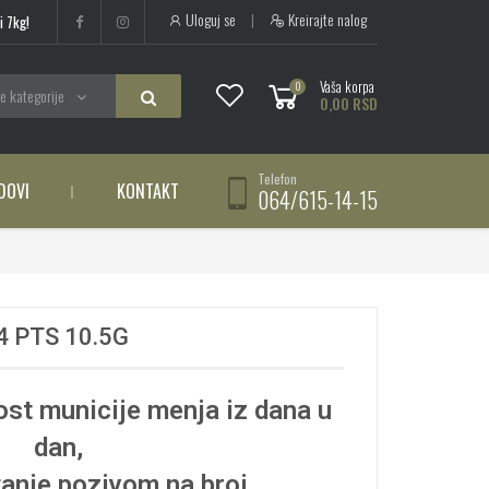
Uloguj se
|
Kreirajte nalog
i 7kg!
Vaša korpa
0
e kategorije
0,00 RSD
Telefon
DOVI
KONTAKT
064/615-14-15
 PTS 10.5G
st municije menja iz dana u
dan,
tanje pozivom na broj