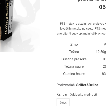
06
PTS metak je dizajnirao i proizveo 
lovačkih metaka na svetu. PTS meci
energije. Njegov optimalni oblik omogu
Zrno
P
Težina
10,50
Gustina preseka
0
Težina čaure
2
Gustina čaure
8
Proizvođač
:
Sellier&Bellot
Kalibar:
Odaberite vrednost!
7x64