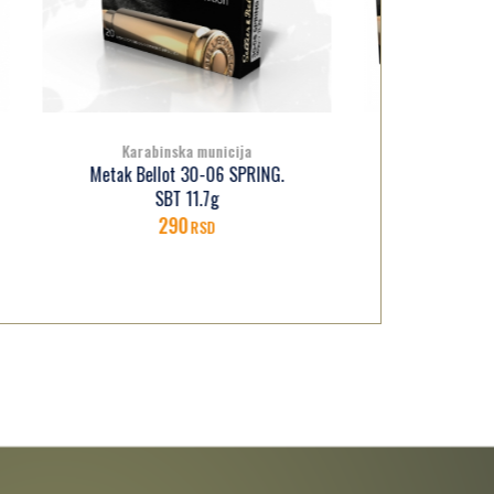
Karabinska municija
G.
Metak 
Metak Bellot 30-06 SP 11.7g
180
RSD