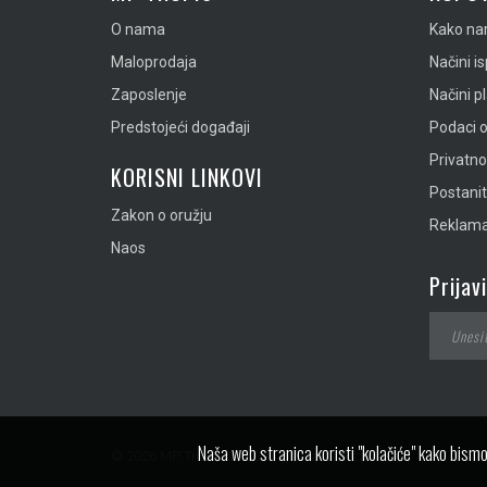
O nama
Kako nar
Maloprodaja
Načini i
Zaposlenje
Načini p
Predstojeći događaji
Podaci o
Privatn
KORISNI LINKOVI
Postanit
Zakon o oružju
Reklamac
Naos
Prijav
Naša web stranica koristi "kolačiće" kako bismo
© 2026 MP Tropic doo. Sva prava zadržana.