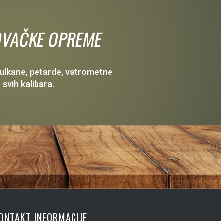
 LOVAČKE OPREME
 vulkane, petarde, vatrometne
 svih kalibara.
ONTAKT INFORMACIJE