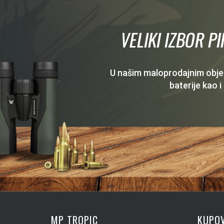
VELIKI IZBOR P
U našim maloprodajnim objekt
baterije kao i
MP TROPIC
KUPOV