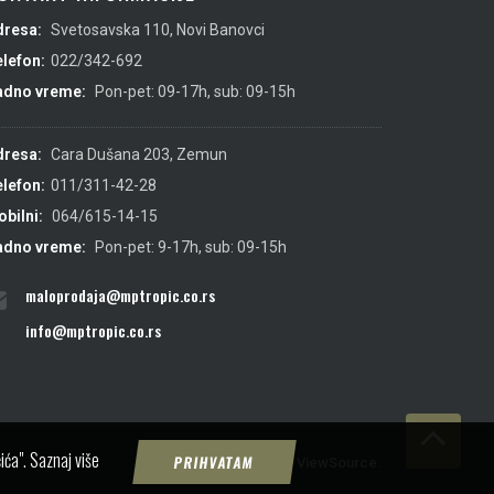
dresa:
Svetosavska 110, Novi Banovci
lefon:
022/342-692
adno vreme:
Pon-pet: 09-17h, sub: 09-15h
dresa:
Cara Dušana 203, Zemun
lefon:
011/311-42-28
bilni:
064/615-14-15
adno vreme:
Pon-pet: 9-17h, sub: 09-15h
maloprodaja@mptropic.co.rs
info@mptropic.co.rs
ića".
Saznaj više
PRIHVATAM
Created by
IMS
&
ViewSource.