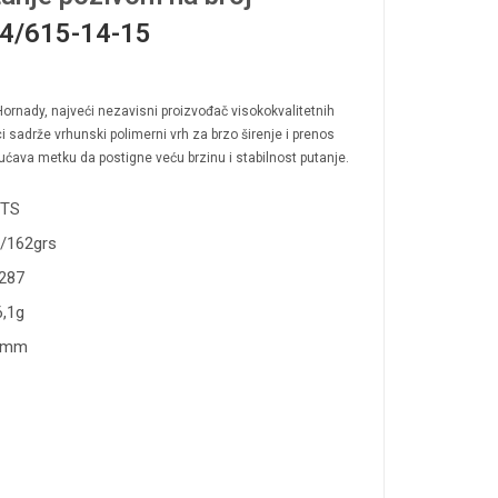
4/615-14-15
Hornady, najveći nezavisni proizvođač visokokvalitetnih
 sadrže vrhunski polimerni vrh za brzo širenje i prenos
ćava metku da postigne veću brzinu i stabilnost putanje.
TS
g/162grs
,287
6,1g
3mm