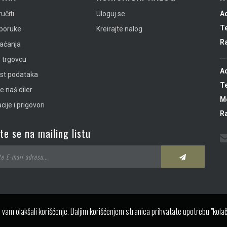
učiti
Uloguj se
A
Te
sporuke
Kreirajte nalog
R
laćanja
 trgovcu
A
ost podataka
Te
e naš diler
Mo
ije i prigovori
R
ite se na mailing listu
 vam olakšali korišćenje. Daljim korišćenjem stranica prihvatate upotrebu "kolač