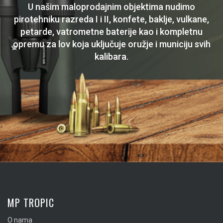
U našim maloprodajnim objektima nudimo
pirotehniku razreda I i II, konfete, baklje, vulkane,
petarde, vatrometne baterije kao i kompletnu
opremu za lov koja uključuje oružje i municiju svih
kalibara.
MP TROPIC
O nama