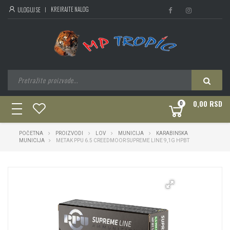
KREIRAJTE NALOG
ULOGUJ SE
0,00 RSD
0
toggle
navigation
POČETNA
PROIZVODI
LOV
MUNICIJA
KARABINSKA
MUNICIJA
METAK PPU 6.5 CREEDMOOR SUPREME LINE 9,1G HPBT