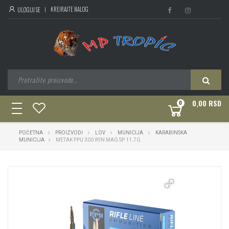
KREIRAJTE NALOG
ULOGUJ SE
0,00 RSD
0
toggle
navigation
POČETNA
PROIZVODI
LOV
MUNICIJA
KARABINSKA
MUNICIJA
METAK PPU 300 WIN MAG SP 11.7G