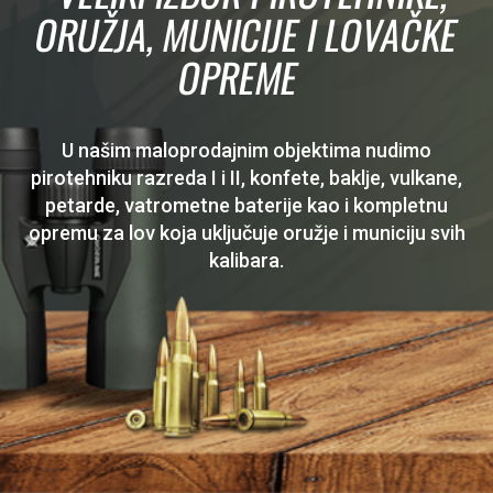
ORUŽJA, MUNICIJE I LOVAČKE
OPREME
U našim maloprodajnim objektima nudimo
pirotehniku razreda I i II, konfete, baklje, vulkane,
petarde, vatrometne baterije kao i kompletnu
opremu za lov koja uključuje oružje i municiju svih
kalibara.