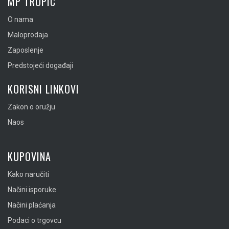
MP TROPIC
O nama
Maloprodaja
Zaposlenje
Predstojeći događaji
KORISNI LINKOVI
Zakon o oružju
Naos
KUPOVINA
Kako naručiti
Načini isporuke
Načini plaćanja
Podaci o trgovcu