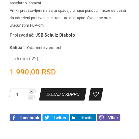
apsolutno ispravni.
Artikli predstavljeni na sajtu spadaju u našu ponudu i može se desiti
da određeni proizvod nije trenutno dostupan. Sve cene su sa
uračunatim PDV-om.
Proizvođač
:
JSB Schulz Diabolo
Kalibar:
Odaberite vrednost!
5.5 mm (.22)
1.990,00 RSD
DODAJ U KORPU