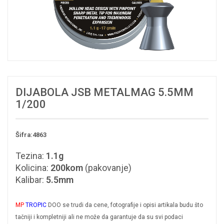
DIJABOLA JSB METALMAG 5.5MM
1/200
Šifra:4863
Tezina:
1.1g
Kolicina:
200kom
(pakovanje)
Kalibar:
5.5mm
MP
TROPIC
DOO se trudi da cene, fotografije i opisi artikala budu što
tačniji i kompletniji ali ne može da garantuje da su svi podaci