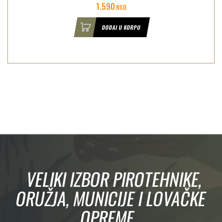
1.590
RSD
DODAJ U KORPU
VELIKI IZBOR PIROTEHNIKE,
ORUŽJA, MUNICIJE I LOVAČKE
OPREME