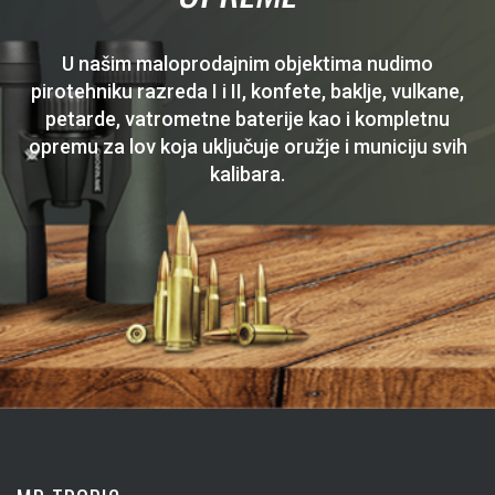
U našim maloprodajnim objektima nudimo
pirotehniku razreda I i II, konfete, baklje, vulkane,
petarde, vatrometne baterije kao i kompletnu
opremu za lov koja uključuje oružje i municiju svih
kalibara.