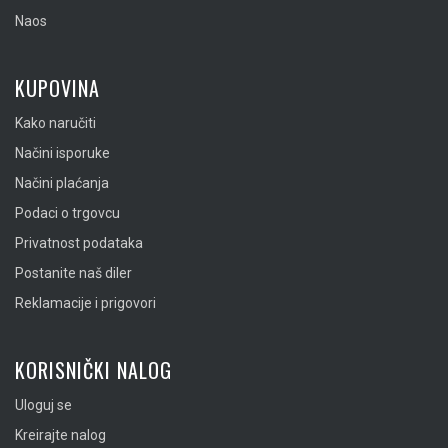
Naos
KUPOVINA
Kako naručiti
Načini isporuke
Načini plaćanja
Podaci o trgovcu
Privatnost podataka
Postanite naš diler
Reklamacije i prigovori
KORISNIČKI NALOG
Uloguj se
Kreirajte nalog