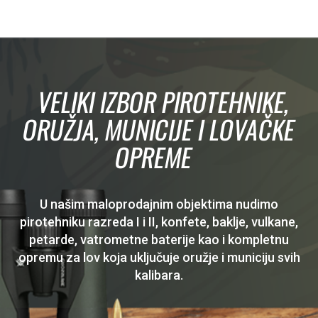
VELIKI IZBOR PIROTEHNIKE,
ORUŽJA, MUNICIJE I LOVAČKE
OPREME
U našim maloprodajnim objektima nudimo
pirotehniku razreda I i II, konfete, baklje, vulkane,
petarde, vatrometne baterije kao i kompletnu
opremu za lov koja uključuje oružje i municiju svih
kalibara.