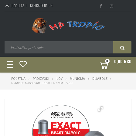
KREIRAJTE NALOG
ULOGUJ SE
0,00 RSD
0
toggle
navigation
POČETNA
PROIZVODI
LOV
MUNICIJA
DIJABOLE
DIJABOLA JSB EXACT BEAST 4.5MM 1/250