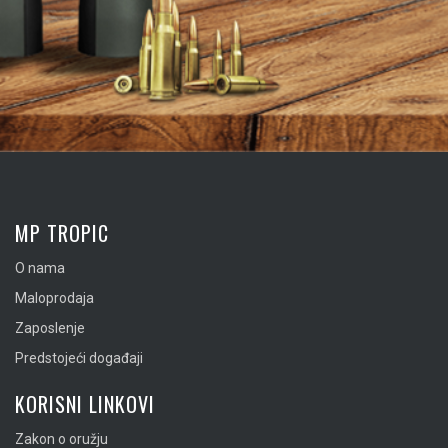
MP TROPIC
O nama
Maloprodaja
Zaposlenje
Predstojeći događaji
KORISNI LINKOVI
Zakon o oružju