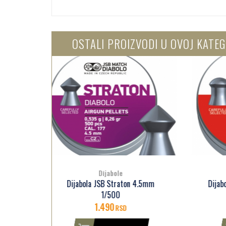
OSTALI PROIZVODI U OVOJ KATEG
Dijabole
4.5mm
Dijabola JSB Exact Heavy 4.5mm
Dij
1/500
1.590
RSD