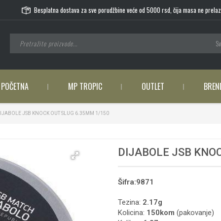
Besplatna dostava za sve porudžbine veće od 5000 rsd, čija masa ne prelaz
Sv
POČETNA
MP TROPIC
OUTLET
BREN
IJABOLE JSB KNOCK OUT SLUG 6.35MM 1/150
DIJABOLE JSB KNOC
Šifra:9871
Tezina:
2.17
g
Kolicina:
150kom
(pakovanje)