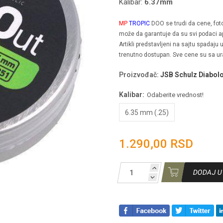
Kalibar:
6.37
mm
MP
TROPIC
DOO se trudi da cene, fotogr
može da garantuje da su svi podaci ap
Artikli predstavljeni na sajtu spadaju
trenutno dostupan. Sve cene su sa u
Proizvođač
:
JSB Schulz Diabol
Kalibar:
Odaberite vrednost!
6.35 mm (.25)
1.290,00 RSD
DODAJ U