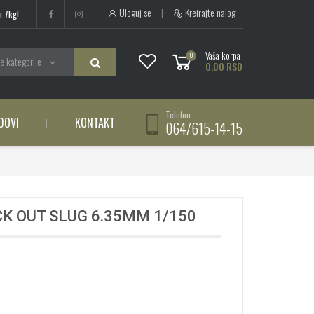
Uloguj se
|
Kreirajte nalog
i 7kg!
Vaša korpa
0
e kategorije
0,00 RSD
Telefon
DOVI
KONTAKT
064/615-14-15
K OUT SLUG 6.35MM 1/150