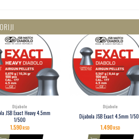
ORIJI
Dijabole
Dijabole
Dijabola JSB Exact Monste
abola JSB Exact 4.5mm 1/500
4.5mm 1/400
1.490
1.790
RSD
RSD