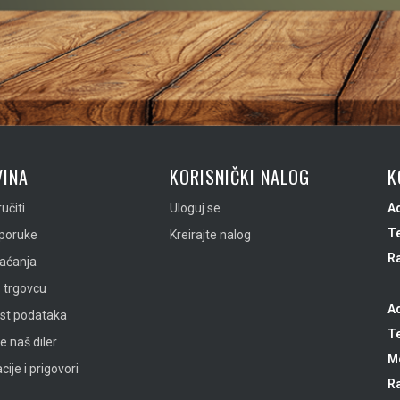
INA
KORISNIČKI NALOG
K
učiti
Uloguj se
A
Te
sporuke
Kreirajte nalog
R
laćanja
 trgovcu
A
ost podataka
Te
e naš diler
Mo
ije i prigovori
R