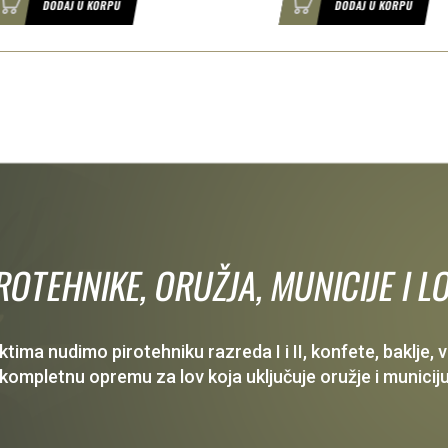
DODAJ U KORPU
DODAJ U KORPU
IROTEHNIKE, ORUŽJA, MUNICIJE I
ima nudimo pirotehniku razreda I i II, konfete, baklje,
 kompletnu opremu za lov koja uključuje oružje i municiju