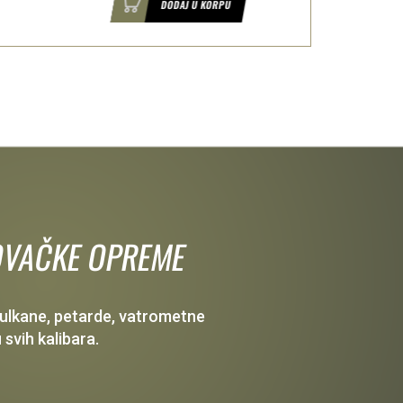
DODAJ U KORPU
 LOVAČKE OPREME
 vulkane, petarde, vatrometne
 svih kalibara.