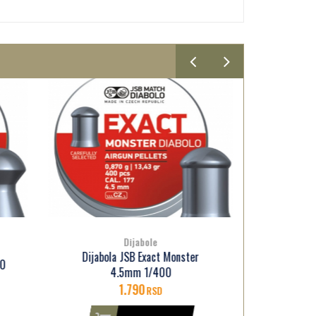
Dijabole
r
Dijabola JSB Exact Beast 4.5mm
Dija
1/250
900
RSD