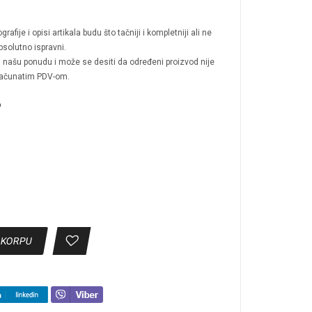
afije i opisi artikala budu što tačniji i kompletniji ali ne
solutno ispravni.
 u našu ponudu i može se desiti da određeni proizvod nije
računatim PDV-om.
o
 KORPU