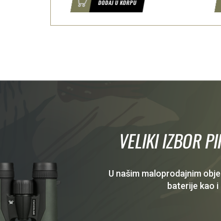
U
DODAJ U KORPU
VELIKI IZBOR P
U našim maloprodajnim objekt
baterije kao i