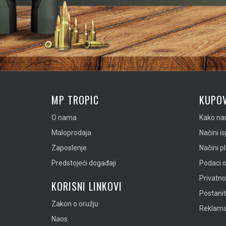
MP TROPIC
KUPOV
O nama
Kako nar
Maloprodaja
Načini i
Zaposlenje
Načini p
Predstojeći događaji
Podaci o
Privatn
KORISNI LINKOVI
Postanit
Zakon o oružju
Reklamac
Naos