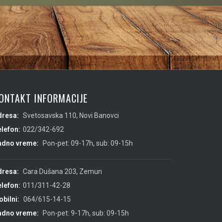
ONTAKT INFORMACIJE
dresa:
Svetosavska 110, Novi Banovci
lefon:
022/342-692
adno vreme:
Pon-pet: 09-17h, sub: 09-15h
dresa:
Cara Dušana 203, Zemun
lefon:
011/311-42-28
bilni:
064/615-14-15
adno vreme:
Pon-pet: 9-17h, sub: 09-15h