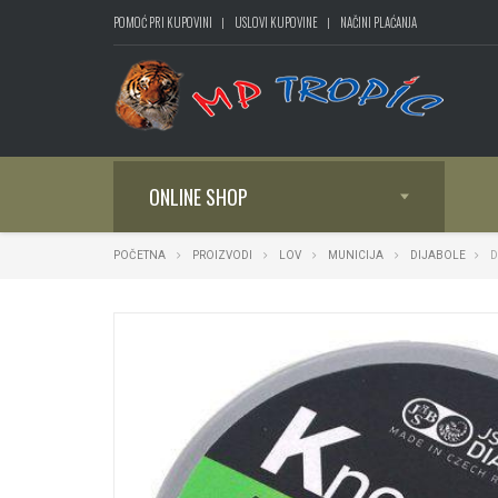
POMOĆ PRI KUPOVINI
USLOVI KUPOVINE
NAČINI PLAĆANJA
ONLINE SHOP
POČETNA
PROIZVODI
LOV
MUNICIJA
DIJABOLE
D