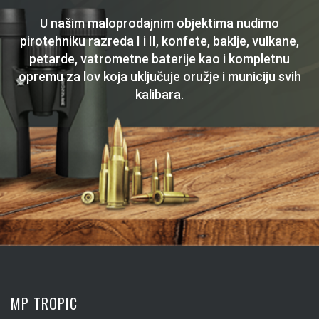
U našim maloprodajnim objektima nudimo
pirotehniku razreda I i II, konfete, baklje, vulkane,
petarde, vatrometne baterije kao i kompletnu
opremu za lov koja uključuje oružje i municiju svih
kalibara.
MP TROPIC