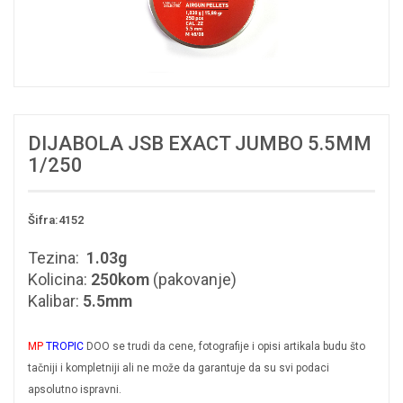
DIJABOLA JSB EXACT JUMBO 5.5MM
1/250
Šifra:4152
Tezina:
1.03g
Kolicina:
250kom
(pakovanje)
Kalibar:
5.5mm
MP
TROPIC
DOO se trudi da cene, fotografije i opisi artikala budu što
tačniji i kompletniji ali ne može da garantuje da su svi podaci
apsolutno ispravni.