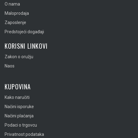
O nama
Maloprodaja
Zaposlenje
Predstojeći događaji
KORISNI LINKOVI
Zakon o oružju
Naos
KUPOVINA
Kako naručiti
Načini isporuke
Načini plaćanja
Podaci o trgovcu
Privatnost podataka