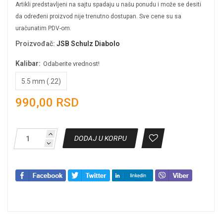
Artikli predstavljeni na sajtu spadaju u našu ponudu i može se desiti
da određeni proizvod nije trenutno dostupan. Sve cene su sa
uračunatim PDV-om.
Proizvođač
:
JSB Schulz Diabolo
Kalibar:
Odaberite vrednost!
5.5 mm (.22)
990,00 RSD
DODAJ U KORPU