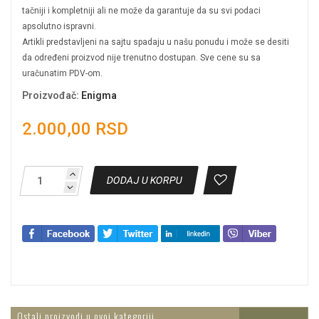
tačniji i kompletniji ali ne može da garantuje da su svi podaci
apsolutno ispravni.
Artikli predstavljeni na sajtu spadaju u našu ponudu i može se desiti
da određeni proizvod nije trenutno dostupan. Sve cene su sa
uračunatim PDV-om.
Proizvođač
:
Enigma
2.000,00 RSD
DODAJ U KORPU
Ostali proizvodi u ovoj kategoriji