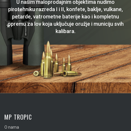
U našim maloprodajnim objektima nudimo
pirotehniku razreda I i II, konfete, baklje, vulkane,
petarde, vatrometne baterije kao i kompletnu
opremu za lov koja uključuje oružje i municiju svih
kalibara.
MP TROPIC
O nama