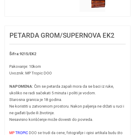
PETARDA GROM/SUPERNOVA EK2
Šifra:9215/EK2
Pakovanje: 10kom
Uvoznik: MP Tropic DOO
NAPOMENA:
Čim se petarda zapali mora da se baci iz ruke,
ukoliko ne radi sačekati 5 minuta i politi je vodom.
Starosna granica je 18 godina.
Ne koristiti u zatvorenom prostoru. Nakon paljenja ne držati u ruci i
ne gađati ljude ili životinje.
Nesavisno korišćenje može dovesti do povreda.
MP
TROPIC
DOO se trudi da cene, fotografije i opisi artikala budu što