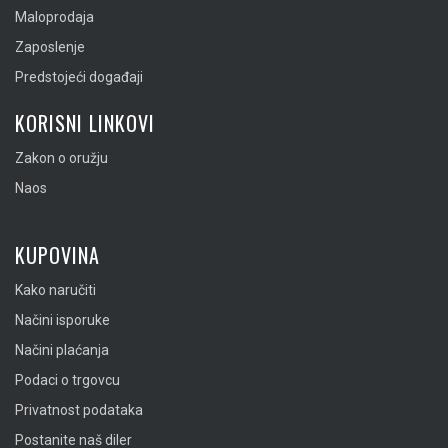
Maloprodaja
Zaposlenje
Predstojeći događaji
KORISNI LINKOVI
Zakon o oružju
Naos
KUPOVINA
Kako naručiti
Načini isporuke
Načini plaćanja
Podaci o trgovcu
Privatnost podataka
Postanite naš diler