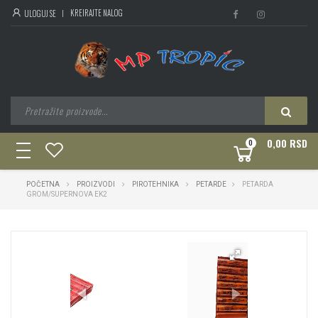
KREIRAJTE NALOG
ULOGUJ SE
0,00 RSD
0
toggle
navigation
POČETNA
PROIZVODI
PIROTEHNIKA
PETARDE
PETARDA
GROM/SUPERNOVA EK2