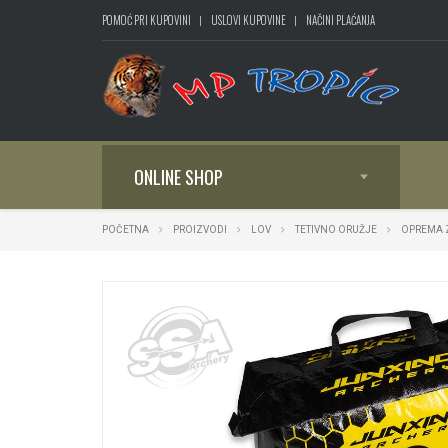
POMOĆ PRI KUPOVINI
USLOVI KUPOVINE
NAČINI PLAĆANJA
ONLINE SHOP
POČETNA
PROIZVODI
LOV
TETIVNO ORUŽJE
OPREMA 