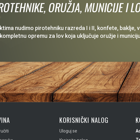
IROTEHNIKE, ORUŽJA, MUNICIJE I
ima nudimo pirotehniku razreda I i II, konfete, baklje,
 kompletnu opremu za lov koja uključuje oružje i municiju
INA
KORISNIČKI NALOG
K
učiti
Uloguj se
A
Te