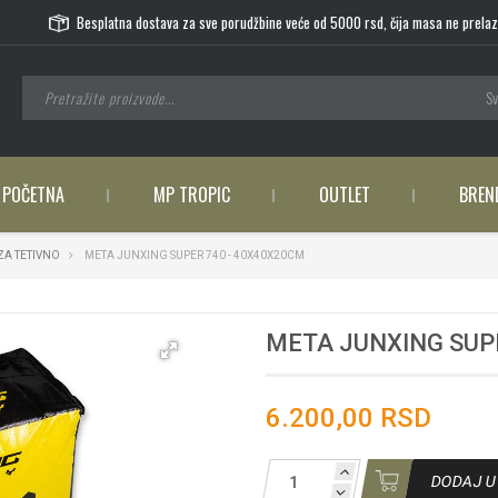
Besplatna dostava za sve porudžbine veće od 5000 rsd, čija masa ne prelaz
Sv
POČETNA
MP TROPIC
OUTLET
BREN
ZA TETIVNO
META JUNXING SUPER 740 - 40X40X20CM
META JUNXING SUP
6.200,00 RSD
DODAJ U