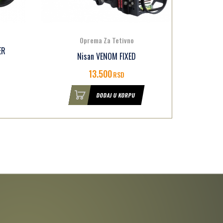
Oprema Za Tetivno
Meta Papirna Halloween
360
RSD
DODAJ U KORPU