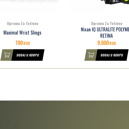
Oprema Za Tetivno
Oprema Za Tetivno
isan IQ ULTRALITE POLYMER
Nisan VENOM FIXED
RETINA
9.000
13.500
RSD
RSD
DODAJ U KORPU
DODAJ U KORPU