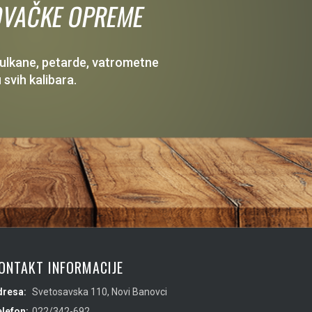
 LOVAČKE OPREME
 vulkane, petarde, vatrometne
 svih kalibara.
ONTAKT INFORMACIJE
dresa:
Svetosavska 110, Novi Banovci
lefon:
022/342-692