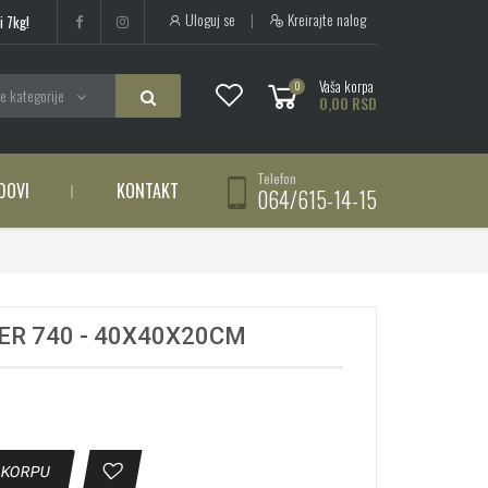
Uloguj se
|
Kreirajte nalog
i 7kg!
Vaša korpa
0
e kategorije
0,00 RSD
Telefon
DOVI
KONTAKT
064/615-14-15
ER 740 - 40X40X20CM
 KORPU