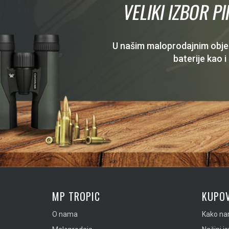
VELIKI IZBOR P
U našim maloprodajnim objekt
baterije kao i
MP TROPIC
KUPOV
O nama
Kako nar