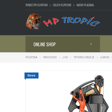
POMOĆ PRI KUPOVINI
USLOVI KUPOVINE
NAČINI PLAĆANJA
ONLINE SHOP
POČETNA
PROIZVODI
LOV
TETIVNO ORUŽJE
LUKOVI
Novo