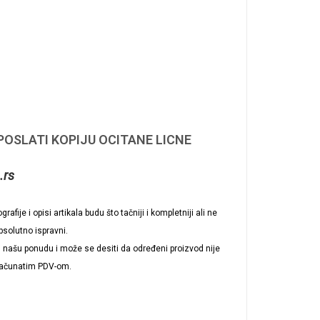
 POSLATI KOPIJU OCITANE LICNE
.rs
afije i opisi artikala budu što tačniji i kompletniji ali ne
solutno ispravni.
 u našu ponudu i može se desiti da određeni proizvod nije
računatim PDV-om.