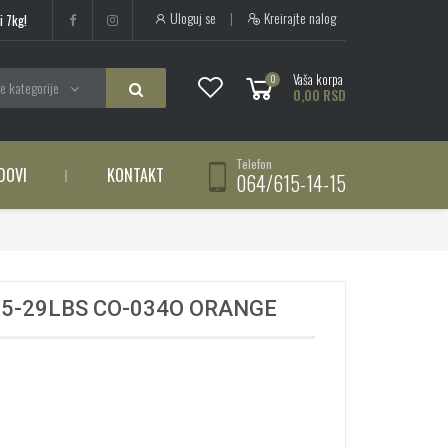
Uloguj se
|
Kreirajte nalog
i 7kg!
Vaša korpa
0
e kategorije
0,00 RSD
Telefon
DOVI
KONTAKT
064/615-14-15
15-29LBS CO-034O ORANGE