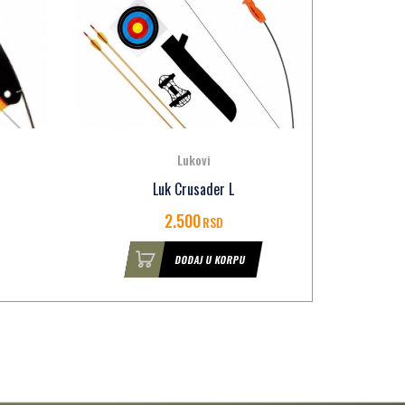
Lukovi
Luk Korrigan Ek
7.200
RSD
DODAJ U KORPU