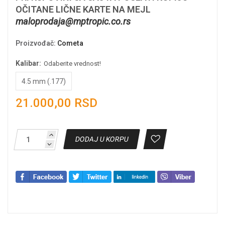
OČITANE LIČNE KARTE NA MEJL
maloprodaja@mptropic.co.rs
Proizvođač
:
Cometa
Kalibar:
Odaberite vrednost!
4.5 mm (.177)
21.000,00 RSD
DODAJ U KORPU