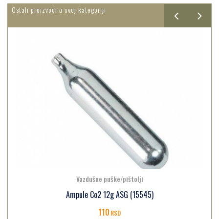
Ostali proizvodi u ovoj kategoriji
Vazdušne puške/pištolji
Ampule Co2 12g ASG (15545)
110
RSD