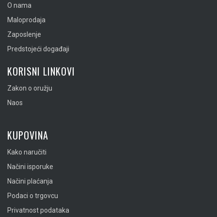
O nama
Maloprodaja
Zaposlenje
Predstojeći događaji
KORISNI LINKOVI
Zakon o oružju
Naos
KUPOVINA
Kako naručiti
Načini isporuke
Načini plaćanja
Podaci o trgovcu
Privatnost podataka