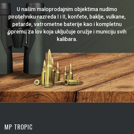
U našim maloprodajnim objektima nudimo
pirotehniku razreda I i II, konfete, baklje, vulkane,
petarde, vatrometne baterije kao i kompletnu
opremu za lov koja uključuje oružje i municiju svih
kalibara.
MP TROPIC