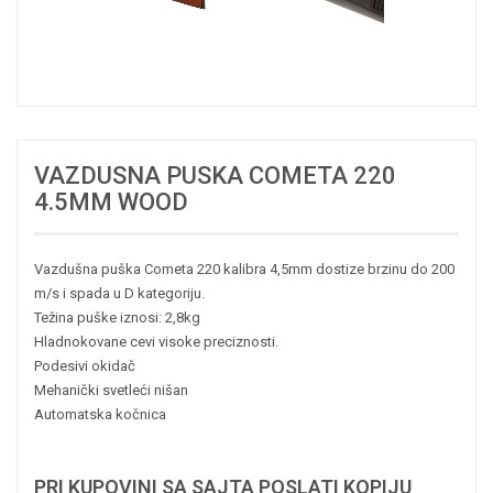
VAZDUSNA PUSKA COMETA 220
4.5MM WOOD
Vazdušna puška Cometa 220 kalibra 4,5mm dostize brzinu do 200
m/s i spada u D kategoriju.
Težina puške iznosi: 2,8kg
Hladnokovane cevi visoke preciznosti.
Podesivi okidač
Mehanički svetleći nišan
Automatska kočnica
PRI KUPOVINI SA SAJTA POSLATI KOPIJU