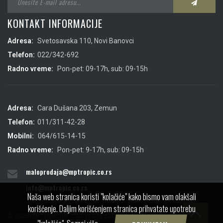
KONTAKT INFORMACIJE
Adresa:
Svetosavska 110, Novi Banovci
Telefon:
022/342-692
Radno vreme:
Pon-pet: 09-17h, sub: 09-15h
Adresa:
Cara Dušana 203, Zemun
Telefon:
011/311-42-28
Mobilni:
064/615-14-15
Radno vreme:
Pon-pet: 9-17h, sub: 09-15h
maloprodaja@mptropic.co.rs
info@mptropic.co.rs
Naša web stranica koristi "kolačiće" kako bismo vam olakšali
korišćenje. Daljim korišćenjem stranica prihvatate upotrebu
© 2026 MP Tropic doo. Sva prava zadržana.