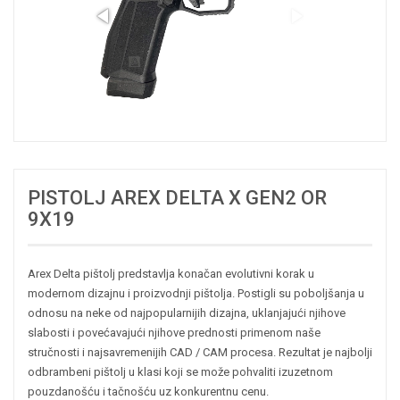
PISTOLJ AREX DELTA X GEN2 OR
9X19
Arex Delta pištolj predstavlja konačan evolutivni korak u
modernom dizajnu i proizvodnji pištolja. Postigli su poboljšanja u
odnosu na neke od najpopularnijih dizajna, uklanjajući njihove
slabosti i povećavajući njihove prednosti primenom naše
stručnosti i najsavremenijih CAD / CAM procesa. Rezultat je najbolji
odbrambeni pištolj u klasi koji se može pohvaliti izuzetnom
pouzdanošću i tačnošću uz konkurentnu cenu.