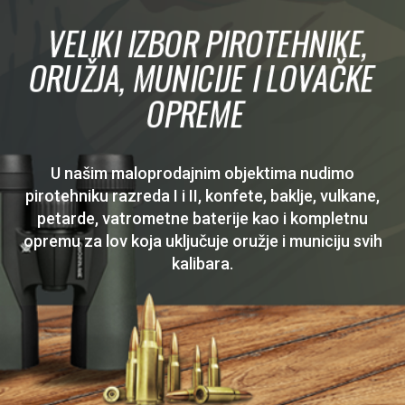
VELIKI IZBOR PIROTEHNIKE,
ORUŽJA, MUNICIJE I LOVAČKE
OPREME
U našim maloprodajnim objektima nudimo
pirotehniku razreda I i II, konfete, baklje, vulkane,
petarde, vatrometne baterije kao i kompletnu
opremu za lov koja uključuje oružje i municiju svih
kalibara.