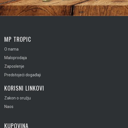
MP TROPIC
O nama
Maloprodaja
Zaposlenje
Predstojeći događaji
KORISNI LINKOVI
Zakon o oružju
Naos
KUPOVINA