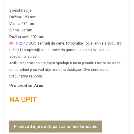
Specifikacije:
Dužina: 183 mm
Visina: 131 mm
Širina: 30 mm
Dužina cevi: 102 mm
MP
TROPIC
DOO se trudi da cene, fotografije i opisi artikala budu što
tačniji i kompletniji ali ne može da garantuje da su svi podaci
apsolutno ispravni.
Artikli predstavljeni na sajtu spadaju u našu ponudu i može se desiti
da određeni proizvod nije trenutno dostupan. Sve cene su sa
uračunatim PDV-om.
Proizvođač
:
Arex
NA UPIT
Proizvod nije dostupan za online kupovinu