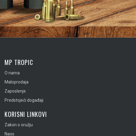
MP TROPIC
O nama
Maloprodaja
Zaposlenje
Predstojeći događaji
KORISNI LINKOVI
Zakon o oružju
Naos