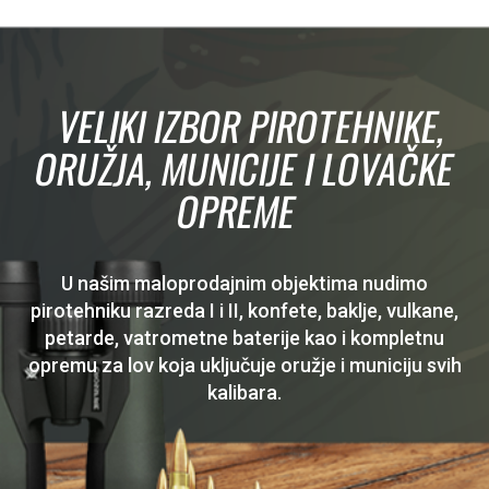
VELIKI IZBOR PIROTEHNIKE,
ORUŽJA, MUNICIJE I LOVAČKE
OPREME
U našim maloprodajnim objektima nudimo
pirotehniku razreda I i II, konfete, baklje, vulkane,
petarde, vatrometne baterije kao i kompletnu
opremu za lov koja uključuje oružje i municiju svih
kalibara.