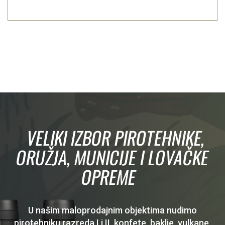
VELIKI IZBOR PIROTEHNIKE,
ORUŽJA, MUNICIJE I LOVAČKE
OPREME
U našim maloprodajnim objektima nudimo
pirotehniku razreda I i II, konfete, baklje, vulkane,