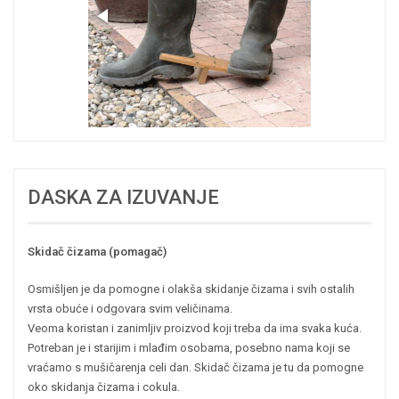
DASKA ZA IZUVANJE
Skidač čizama (pomagač)
Osmišljen je da pomogne i olakša skidanje čizama i svih ostalih
vrsta obuće i odgovara svim veličinama.
Veoma koristan i zanimljiv proizvod koji treba da ima svaka kuća.
Potreban je i starijim i mlađim osobama, posebno nama koji se
vraćamo s mušičarenja celi dan. Skidač čizama je tu da pomogne
oko skidanja čizama i cokula.