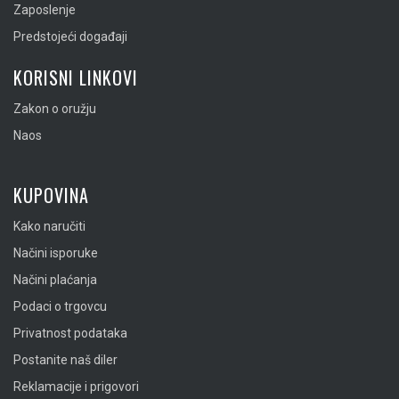
Zaposlenje
Predstojeći događaji
KORISNI LINKOVI
Zakon o oružju
Naos
KUPOVINA
Kako naručiti
Načini isporuke
Načini plaćanja
Podaci o trgovcu
Privatnost podataka
Postanite naš diler
Reklamacije i prigovori