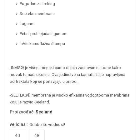
Pogodne za treking
Seeteks membrana
Lagane
Peta i prsti ojačani gumom
InVis kamuflažna štampa
-INVIS® je višenamenski camo dizajn zasnovan na tome kako
mozak tumači okolinu. Ova jedinstvena kamuflaža je napravljena
od fraktala koji se ponavljaju u prirodi.
-SEETEKS® membrana je visoko efikasna vodootporna membrana
koju je razvio Seeland.
Proizvođač
:
Seeland
velicina :
Odaberite vrednost!
40
48