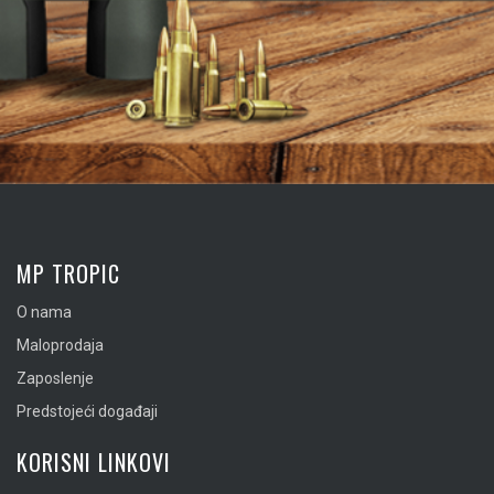
MP TROPIC
O nama
Maloprodaja
Zaposlenje
Predstojeći događaji
KORISNI LINKOVI