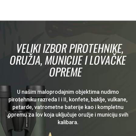
VELIKI IZBOR PIROTEHNIKE,
ORUŽJA, MUNICIJE I LOVAČKE
OPREME
U našim maloprodajnim objektima nudimo
pirotehniku razreda I i II, konfete, baklje, vulkane,
petarde, vatrometne baterije kao i kompletnu
opremu za lov koja uključuje oružje i municiju svih
kalibara.