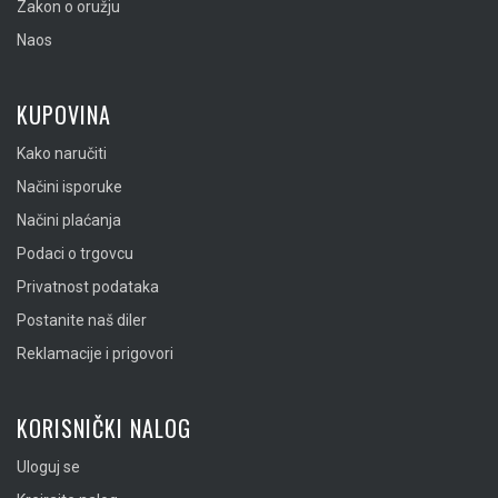
Zakon o oružju
Naos
KUPOVINA
Kako naručiti
Načini isporuke
Načini plaćanja
Podaci o trgovcu
Privatnost podataka
Postanite naš diler
Reklamacije i prigovori
KORISNIČKI NALOG
Uloguj se