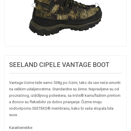
SEELAND CIPELE VANTAGE BOOT
Vantage čizme teže samo 538g po čizmi, tako da vas neće umoriti
na velikim udaljenostima. Standardne su širine. Napravljene su od
prozračnog, izdržljivog poliestera, sa InVis
®
kamuflažnim printom
a đonovi su fleksibilni za dobro prianjanje. Čizme imaju
vodootpornu SEETEKS
®
membranu, kako bi vaša stopala bila
suva.
Karakteristike: