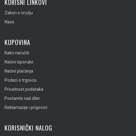
KORISNI LINKOVI
Zakon o oružju
Naos
KUPOVINA
Kako naručiti
Načini isporuke
Načini plaćanja
Podaci o trgovcu
Privatnost podataka
Postanite naš diler
Reklamacije i prigovori
KORISNIČKI NALOG