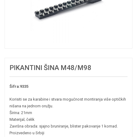
PIKANTINI ŠINA M48/M98
Šifra:9335
Korisiti se za karabine i stvara mogućnost montiranja više optičkih
nišana na jednom oružju.
Širina: 21mm
Materijal; čelik
Završna obrada: sjajno bruniranje, blister pakovanje 1 komad.
Proizvedeno u Srbiji