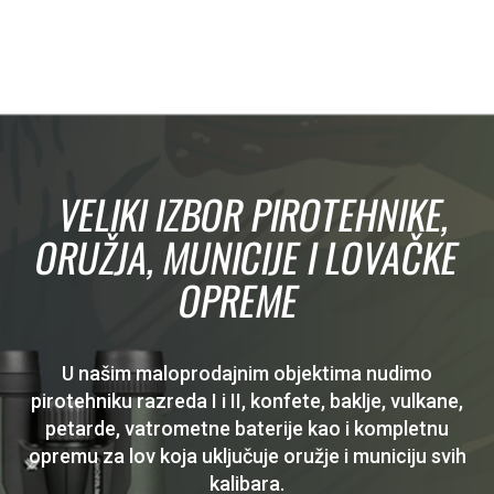
VELIKI IZBOR PIROTEHNIKE,
ORUŽJA, MUNICIJE I LOVAČKE
OPREME
U našim maloprodajnim objektima nudimo
pirotehniku razreda I i II, konfete, baklje, vulkane,
petarde, vatrometne baterije kao i kompletnu
opremu za lov koja uključuje oružje i municiju svih
kalibara.