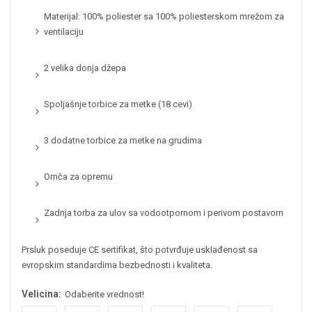
Materijal: 100% poliester sa 100% poliesterskom mrežom za
ventilaciju
2 velika donja džepa
Spoljašnje torbice za metke (18 cevi)
3 dodatne torbice za metke na grudima
Omča za opremu
Zadnja torba za ulov sa vodootpornom i perivom postavom
Prsluk poseduje CE sertifikat, što potvrđuje usklađenost sa
evropskim standardima bezbednosti i kvaliteta.
Velicina:
Odaberite vrednost!