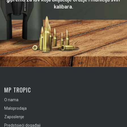
kalibara.
MP TROPIC
O nama
Maloprodaja
Zaposlenje
Predstojeći događaji