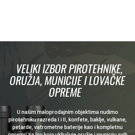
VELIKI IZBOR PIROTEHNIKE,
ORUŽJA, MUNICIJE I LOVAČKE
OPREME
U našim maloprodajnim objektima nudimo
pirotehniku razreda I i II, konfete, baklje, vulkane,
petarde, vatrometne baterije kao i kompletnu
opremu za lov koja uključuje oružje i municiju svih