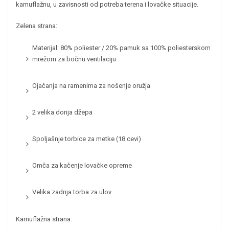
kamuflažnu, u zavisnosti od potreba terena i lovačke situacije.
Zelena strana:
Materijal: 80% poliester / 20% pamuk sa 100% poliesterskom
mrežom za bočnu ventilaciju
Ojačanja na ramenima za nošenje oružja
2 velika donja džepa
Spoljašnje torbice za metke (18 cevi)
Omča za kačenje lovačke opreme
Velika zadnja torba za ulov
Kamuflažna strana: