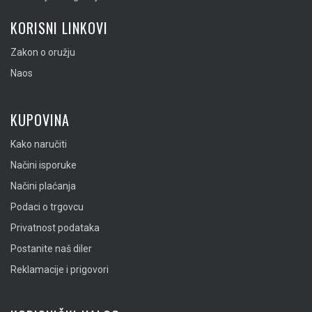
KORISNI LINKOVI
Zakon o oružju
Naos
KUPOVINA
Kako naručiti
Načini isporuke
Načini plaćanja
Podaci o trgovcu
Privatnost podataka
Postanite naš diler
Reklamacije i prigovori