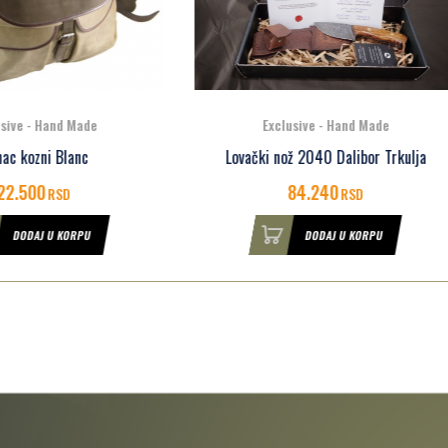
Exclusive - Hand Made
Exclusive - Hand Made
ački nož 2040 Dalibor Trkulja
Lovački nož 2037 Dalibor Trk
84.240
94.500
RSD
RSD
DODAJ U KORPU
DODAJ U KORPU