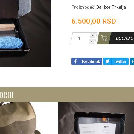
Proizvođač
:
Dalibor Trkulja
6.500,00 RSD
DODAJ U
ORIJI