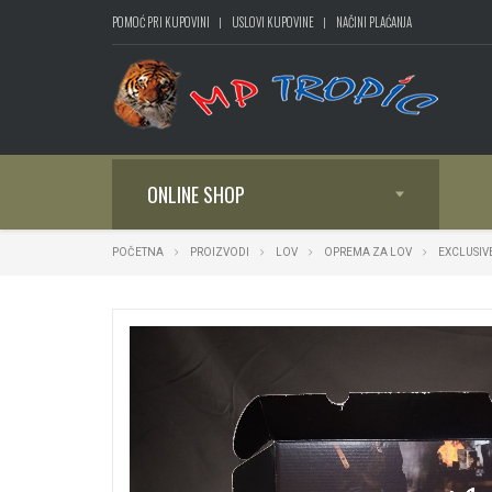
POMOĆ PRI KUPOVINI
USLOVI KUPOVINE
NAČINI PLAĆANJA
ONLINE SHOP
POČETNA
PROIZVODI
LOV
OPREMA ZA LOV
EXCLUSIV