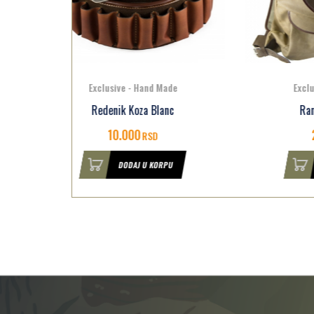
e
Exclusive - Hand Made
c
Ranac kozni Blanc
Lov
22.500
RSD
U
DODAJ U KORPU