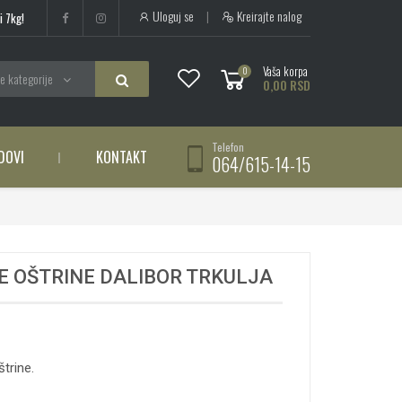
Uloguj se
|
Kreirajte nalog
i 7kg!
Vaša korpa
0
e kategorije
0,00 RSD
Telefon
DOVI
KONTAKT
064/615-14-15
E OŠTRINE DALIBOR TRKULJA
trine.