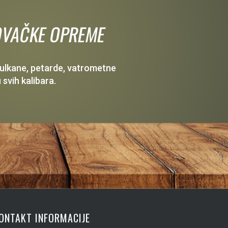
 LOVAČKE OPREME
 vulkane, petarde, vatrometne
 svih kalibara.
ONTAKT INFORMACIJE