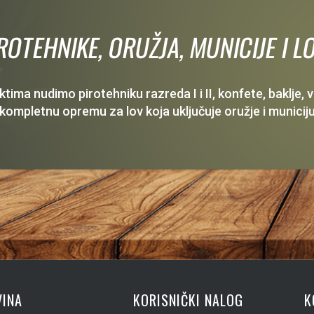
IROTEHNIKE, ORUŽJA, MUNICIJE I
ima nudimo pirotehniku razreda I i II, konfete, baklje,
 kompletnu opremu za lov koja uključuje oružje i municiju
INA
KORISNIČKI NALOG
K