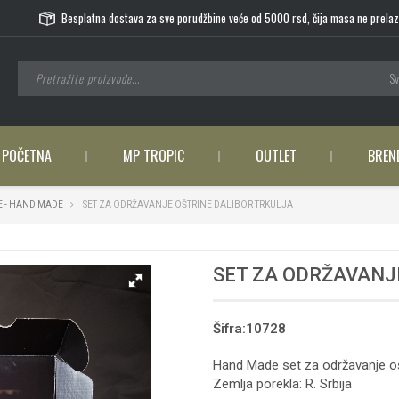
Besplatna dostava za sve porudžbine veće od 5000 rsd, čija masa ne prelaz
Sv
POČETNA
MP TROPIC
OUTLET
BREN
E - HAND MADE
SET ZA ODRŽAVANJE OŠTRINE DALIBOR TRKULJA
SET ZA ODRŽAVANJ
Šifra:10728
Hand Made set za održavanje oš
Zemlja porekla: R. Srbija