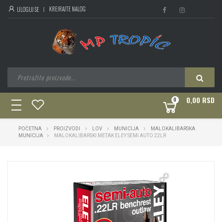
KREIRAJTE NALOG
ULOGUJ SE
0,00 RSD
0
toggle
navigation
POČETNA
PROIZVODI
LOV
MUNICIJA
MALOKALIBARSKA
MUNICIJA
MALOKALIBARSKI METAK ELEY SEMI AUTO 22LR