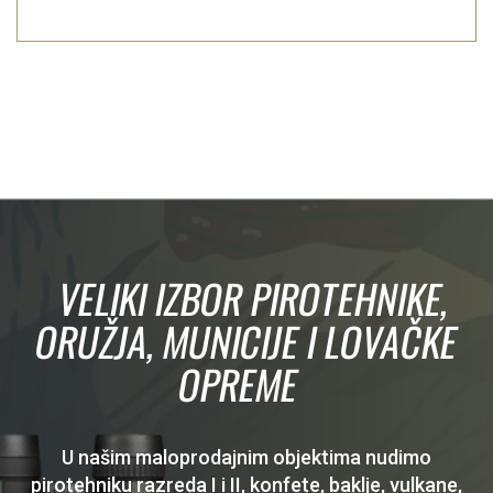
VELIKI IZBOR PIROTEHNIKE,
ORUŽJA, MUNICIJE I LOVAČKE
OPREME
U našim maloprodajnim objektima nudimo
pirotehniku razreda I i II, konfete, baklje, vulkane,