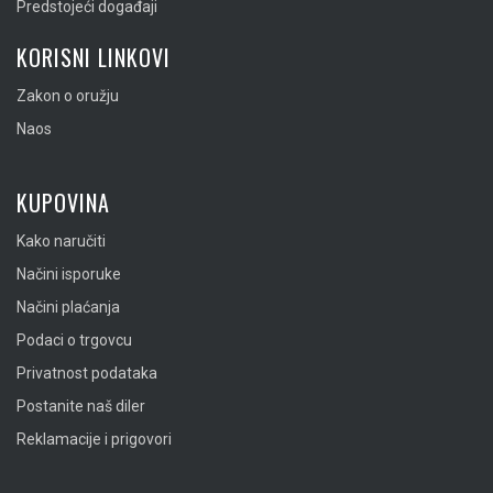
Predstojeći događaji
KORISNI LINKOVI
Zakon o oružju
Naos
KUPOVINA
Kako naručiti
Načini isporuke
Načini plaćanja
Podaci o trgovcu
Privatnost podataka
Postanite naš diler
Reklamacije i prigovori