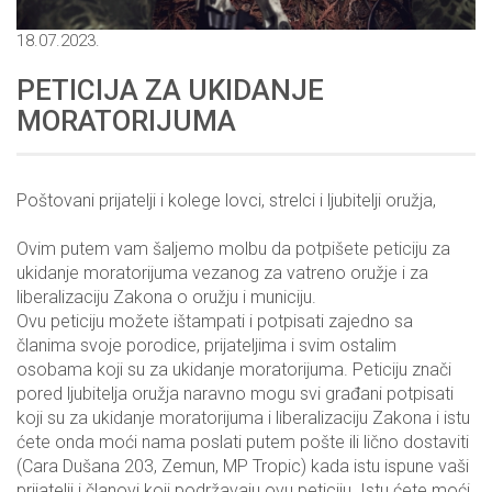
18.07.2023.
PETICIJA ZA UKIDANJE
MORATORIJUMA
Poštovani prijatelji i kolege lovci, strelci i ljubitelji oružja,
Ovim putem vam šaljemo molbu da potpišete peticiju za
ukidanje moratorijuma vezanog za vatreno oružje i za
liberalizaciju Zakona o oružju i municiju.
Ovu peticiju možete ištampati i potpisati zajedno sa
članima svoje porodice, prijateljima i svim ostalim
osobama koji su za ukidanje moratorijuma. Peticiju znači
pored ljubitelja oružja naravno mogu svi građani potpisati
koji su za ukidanje moratorijuma i liberalizaciju Zakona i istu
ćete onda moći nama poslati putem pošte ili lično dostaviti
(Cara Dušana 203, Zemun, MP Tropic) kada istu ispune vaši
prijatelji i članovi koji podržavaju ovu peticiju. Istu ćete moći