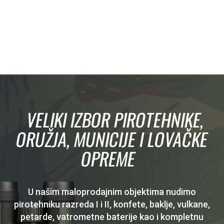
VELIKI IZBOR PIROTEHNIKE,
ORUŽJA, MUNICIJE I LOVAČKE
OPREME
U našim maloprodajnim objektima nudimo
pirotehniku razreda I i II, konfete, baklje, vulkane,
petarde, vatrometne baterije kao i kompletnu