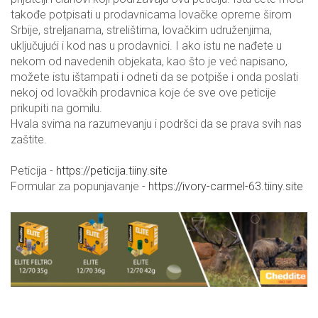
takođe potpisati u prodavnicama lovačke opreme širom
Srbije, streljanama, strelištima, lovačkim udruženjima,
uključujući i kod nas u prodavnici. I ako istu ne nađete u
nekom od navedenih objekata, kao što je već napisano,
možete istu ištampati i odneti da se potpiše i onda poslati
nekoj od lovačkih prodavnica koje će sve ove peticije
prikupiti na gomilu.
Hvala svima na razumevanju i podršci da se prava svih nas
zaštite.
Peticija -
https://peticija.tiiny.site
Formular za popunjavanje -
https://ivory-carmel-63.tiiny.site