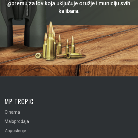
opremu za lov koja uključuje oružje i municiju svih
kalibara.
MP TROPIC
O nama
Maloprodaja
Zaposlenje